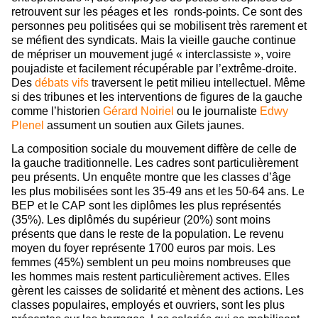
retrouvent sur les péages et les ronds-points. Ce sont des
personnes peu politisées qui se mobilisent très rarement et
se méfient des syndicats. Mais la vieille gauche continue
de mépriser un mouvement jugé « interclassiste », voire
poujadiste et facilement récupérable par l’extrême-droite.
Des
débats vifs
traversent le petit milieu intellectuel. Même
si des tribunes et les interventions de figures de la gauche
comme l’historien
Gérard Noiriel
ou le journaliste
Edwy
Plenel
assument un soutien aux Gilets jaunes.
La composition sociale du mouvement diffère de celle de
la gauche traditionnelle. Les cadres sont particulièrement
peu présents. Un enquête montre que les classes d’âge
les plus mobilisées sont les 35-49 ans et les 50-64 ans. Le
BEP et le CAP sont les diplômes les plus représentés
(35%). Les diplômés du supérieur (20%) sont moins
présents que dans le reste de la population. Le revenu
moyen du foyer représente 1700 euros par mois. Les
femmes (45%) semblent un peu moins nombreuses que
les hommes mais restent particulièrement actives. Elles
gèrent les caisses de solidarité et mènent des actions. Les
classes populaires, employés et ouvriers, sont les plus