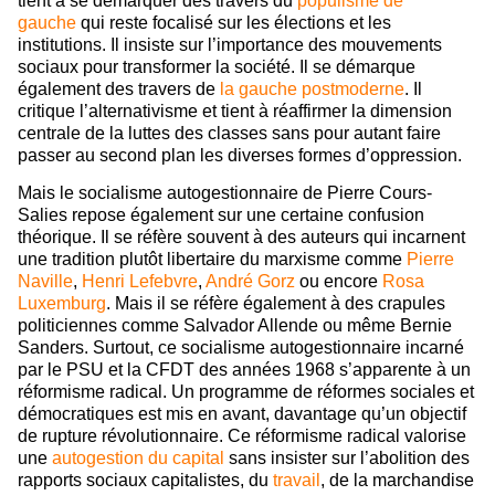
tient à se démarquer des travers du
populisme de
gauche
qui reste focalisé sur les élections et les
institutions. Il insiste sur l’importance des mouvements
sociaux pour transformer la société. Il se démarque
également des travers de
la gauche postmoderne
. Il
critique l’alternativisme et tient à réaffirmer la dimension
centrale de la luttes des classes sans pour autant faire
passer au second plan les diverses formes d’oppression.
Mais le socialisme autogestionnaire de Pierre Cours-
Salies repose également sur une certaine confusion
théorique. Il se réfère souvent à des auteurs qui incarnent
une tradition plutôt libertaire du marxisme comme
Pierre
Naville
,
Henri Lefebvre
,
André Gorz
ou encore
Rosa
Luxemburg
. Mais il se réfère également à des crapules
politiciennes comme Salvador Allende ou même Bernie
Sanders. Surtout, ce socialisme autogestionnaire incarné
par le PSU et la CFDT des années 1968 s’apparente à un
réformisme radical. Un programme de réformes sociales et
démocratiques est mis en avant, davantage qu’un objectif
de rupture révolutionnaire. Ce réformisme radical valorise
une
autogestion du capital
sans insister sur l’abolition des
rapports sociaux capitalistes, du
travail
, de la marchandise