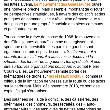
les luttes à venir.
Le mouvement des Gilets jaunes
ouvre
une nouvelle brèche. Mais il semble important de discuter
de perspectives stratégiques, à travers des objectifs et des
pratiques en commun. Une « révolution démocratique »
doit passer par une propriété sociale des biens communs
et par l’autogestion.
Tout comme la grève de masse de 1968, le mouvement
des Gilets jaunes apparaît comme un surgissement
spontané et imprévisible. Les partis de gauche sont
également surpris et pris de court. «
Si l’événement a
ébranlé les institutions, il a aussi mis à découvert la
situation des forces "de la gauche", les syndicats et peut-
être surtout les organisations politiques
», admet Pierre
Cours-Salies. Le mouvement semble porter des
thématiques de droite sur
les réseaux sociaux
, comme la
critique de la limitation de vitesse sur la route ou des taxes
sur le carburant. Mais, dès novembre 2018, ce sont des
exploités qui s’organisent.
Des salariées de l’aide à domicile, des caissières, des
intérimaires, des chômeurs, des retraités, des « auto-
entrepreneurs », des employés de petites entreprises se