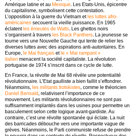
Amérique latine et au
Mexique
. Les Etats-Unis, épicentre
du capitalisme, symbolisent cette contestation.
L’opposition à la guerre du Vietnam et
les luttes afro-
américaines
secouent la vieille puissance. En 1965
éclatent
les émeutes de Watts
. Les ghettos noirs
s’organisent à travers
les Black Panthers
. La jeunesse se
tourne vers une Nouvelle Gauche qui tente de relier les
diverses luttes avec des aspirations anti-autoritaires. En
Europe,
le Mai français
et
le « Mai rampant »
italien
menacent la société capitaliste. La révolution
portugaise de 1974 s’inscrit dans ce cycle de lutte.
En France, la révolte de Mai 68 révèle une potentialité
révolutionnaire. L’Etat gaulliste a bien faillit s’effondrer.
Néanmoins,
les militants trotskistes
, comme le théoricien
Daniel Bensaïd
, relativisent l’importance de ce
mouvement. Les militants révolutionnaires ne sont pas
suffisamment implantés dans les usines pour permettre un
basculement selon cette logique avant-gardiste. Au
contraire, c’est une révolte spontanée qui éclate. La nuit
des barricades débouche vers une importante vague de
grèves. Néanmoins, le Parti communiste refuse de prendre
le pouvoir dans un contexte de révolte. Respectueux des