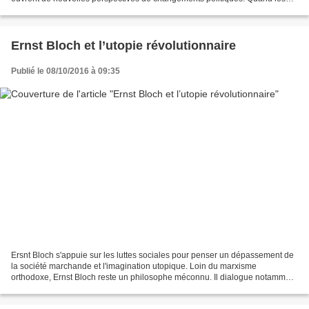
pays arabes sont évoqués aujourd’hui, c’est...
Ernst Bloch et l’utopie révolutionnaire
Publié le 08/10/2016 à 09:35
Ersnt Bloch s'appuie sur les luttes sociales pour penser un dépassement de
la société marchande et l'imagination utopique. Loin du marxisme
orthodoxe, Ernst Bloch reste un philosophe méconnu. Il dialogue notamment
avec Georg Lukacs mais aussi avec l’Ecole...