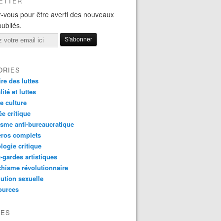
ETTER
-vous pour être averti des nouveaux
publiés.
ORIES
ire des luttes
ité et luttes
e culture
e critique
sme anti-bureaucratique
ros complets
logie critique
-gardes artistiques
hisme révolutionnaire
ution sexuelle
ources
VES