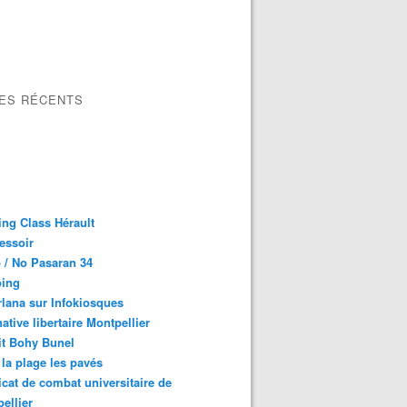
LES RÉCENTS
ng Class Hérault
essoir
 / No Pasaran 34
oing
lana sur Infokiosques
native libertaire Montpellier
it Bohy Bunel
la plage les pavés
cat de combat universitaire de
ellier