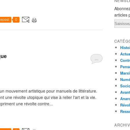
NEWSL
Abonnez
articles 
epost
0
Email
CATÉG
Histo
Actual
que
…
Contr
Pensé
Marxi
Numé
Socio
 un mouvement artistique pour manuels de littérature.
Avant
ne révolte utopique qui vise à relier l'art et la vie.
Anarc
priment une révolte contre...
Révol
Ress
ARCHI