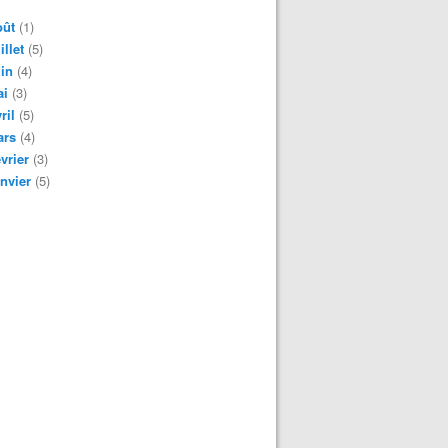
oût
(1)
illet
(5)
in
(4)
ai
(3)
ril
(5)
ars
(4)
vrier
(3)
nvier
(5)