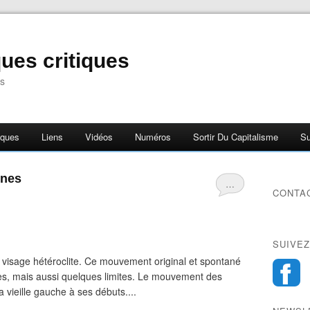
ues critiques
s
iques
Liens
Vidéos
Numéros
Sortir Du Capitalisme
Su
unes
…
CONTA
SUIVEZ
 visage hétéroclite. Ce mouvement original et spontané
tes, mais aussi quelques limites. Le mouvement des
a vieille gauche à ses débuts....