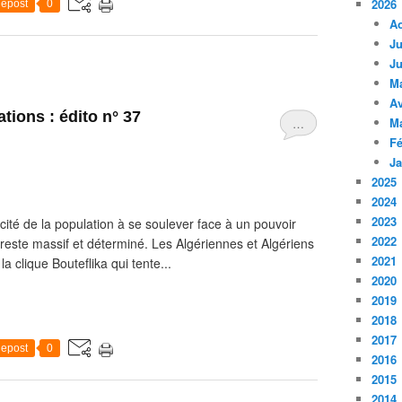
2026
epost
0
A
Ju
Ju
M
Av
tions : édito n° 37
M
…
Fé
Ja
2025
2024
2023
cité de la population à se soulever face à un pouvoir
2022
reste massif et déterminé. Les Algériennes et Algériens
2021
clique Bouteflika qui tente...
2020
2019
2018
2017
epost
0
2016
2015
2014