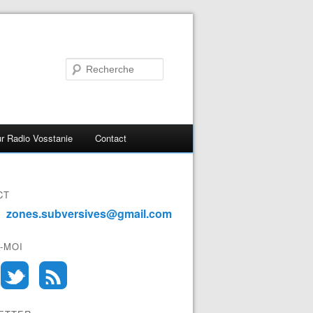
r Radio Vosstanie
Contact
CT
zones.subversives@gmail.com
-MOI