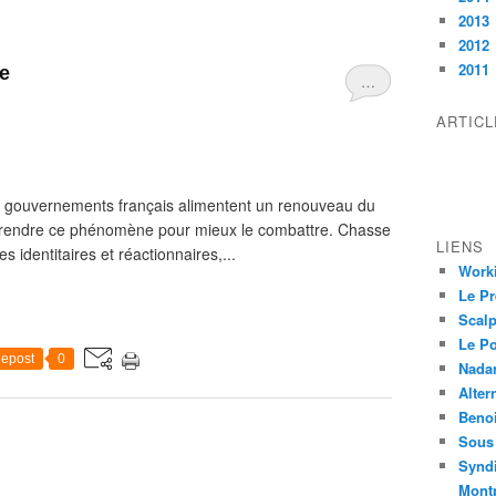
2013
2012
2011
e
…
ARTIC
des gouvernements français alimentent un renouveau du
prendre ce phénomène pour mieux le combattre. Chasse
LIENS
es identitaires et réactionnaires,...
Worki
Le Pr
Scalp
Le P
epost
0
Nadar
Alter
Beno
Sous 
Syndi
Montp