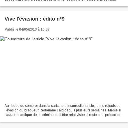
débuts du mouvement ouvrier. La révolte...
Vive l'évasion : édito n°9
Publié le 04/05/2013 à 10:37
Au risque de sombrer dans la caricature insurrectionaliste, je me réjouis de
l’évasion du braqueur Redouane Faïd depuis plusieurs semaines. Même si
l’aura romantique de ce criminel doit être relativisée. Il reste plus préoccupé
par une débrouille individuelle...