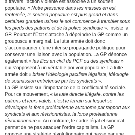
à travers l’action violente est associée à un soutien
populaire. «
Notre présence dans les masses en est
renforcée, le soutien populaire est plus grand et dans
certaines grandes usines le sol commence à trembler sous
les pieds des patrons et de la police syndicale
», insiste la
GP. Pourtant l’État s’attache à dépeindre la GP comme un
groupuscule marginal. La lutte armée doit donc
s’accompagner d’une intense propagande politique pour
conserver une liaison avec la population. La GP dénonce
également «
les flics en civil du PCF ou des syndicats
»
qui s’opposent à un véritable pouvoir populaire. La lutte
armée doit «
briser l’idéologie pacifiste légaliste, idéologie
de soumission entretenue par les syndicats
».
La GP insiste sur l’importance de la conflictualité sociale.
Pour ce mouvement, «
la lutte directe illégale, contre les
patrons et leurs valets, c’est le terrain sur lequel se
développe la force prolétarienne autonome par rapport aux
syndicats et aux révisionnistes, la force prolétarienne
révolutionnaire
». Au contraire, le cadre légal et syndical
permet de ne pas attaquer l’ordre capitaliste. La GP
propose une stratégie révolutionnaire qui passe par une