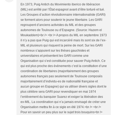
En 1973, Puig Antich du Movimiento iberico de libéracion
(MIL) est arrêté par l’État espagnol avant d’être torturé et tué.
Les Groupes d’action révolutionnaire internationaliste (GARI)
se forment alors pour soutenir le jeune libertaire. Les GARI
regroupent d’anciens activistes du MIL et des groupes
autonomes de Toulouse ou d’Espagne. (Source: Hazem el
Moukaddem)<br /> <br /> A propos du MIL en septembre 1973
il n’y a pas que Puig qui est incarcéré mais ils sont six de l’ex-
MIL et plusieurs qui risquent la peine de mort. Sur les GARI
nombreux s’appuient sur les thèses gauchistes et
universitaires et présentent les GARI comme une
Organisation qui s’est constituée pour sauver Puig Antich. Ce
qui est plus proche des évènements c’est la constitution d’une
coordination de libertaires (majoritairement des groupes
autonomes français pas seulement de Toulouse composés
majoritairement d’individu-es de nationalité française et
aucun groupe en Espagne) qui va utiliser divers sigles dont le
plus célèbre sera GARI pour revendiquer en mai 1974
l’enlèvement du banquier Suarez et exiger la libération des
ex-MIL. La coordination qui n’a jamais envisagé de créer une
Organisation mettra fin à ce sigle en été 1974.<br /> <br />
Pour en savoir un peu plus sur le sujet trois bouquins<br />