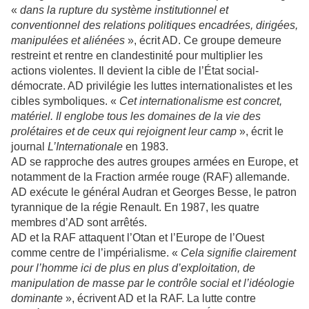
«
dans la rupture du système institutionnel et
conventionnel des relations politiques encadrées, dirigées,
manipulées et aliénées
», écrit AD. Ce groupe demeure
restreint et rentre en clandestinité pour multiplier les
actions violentes. Il devient la cible de l’État social-
démocrate. AD privilégie les luttes internationalistes et les
cibles symboliques. «
Cet internationalisme est concret,
matériel. Il englobe tous les domaines de la vie des
prolétaires et de ceux qui rejoignent leur camp
», écrit le
journal
L’Internationale
en 1983.
AD se rapproche des autres groupes armées en Europe, et
notamment de la Fraction armée rouge (RAF) allemande.
AD exécute le général Audran et Georges Besse, le patron
tyrannique de la régie Renault. En 1987, les quatre
membres d’AD sont arrêtés.
AD et la RAF attaquent l’Otan et l’Europe de l’Ouest
comme centre de l’impérialisme. «
Cela signifie clairement
pour l’homme ici de plus en plus d’exploitation, de
manipulation de masse par le contrôle social et l’idéologie
dominante
», écrivent AD et la RAF. La lutte contre