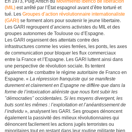
En 1973, Puig Antich du
Movimiento iberico de libéracion
(MIL)
est arrêté par l’État espagnol avant d’être torturé et
tué. Les
Groupes d’action révolutionnaire internationaliste
(GARI)
se forment alors pour soutenir le jeune libertaire.
Les GARI regroupent d’anciens activistes du MIL et des
groupes autonomes de Toulouse ou d’Espagne.
Les GARI organisent des attentats contre des
infrastructures comme les voies ferrées, les ponts, les axes
de communication pour bloquer les flux commerciaux
entre la France et l’Espagne. Les GARI luttent ainsi dans
une perspective de révolution sociale. Ils tentent
également de combattre le régime autoritaire de Franco en
Espagne. «
La répression franquiste qui se manifeste
durement et clairement en Espagne ne diffère que dans la
forme de l’intoxication aliéniste que nous font subir les
"démocraties" occidentales. Si les moyens divergent, les
buts sont les mêmes : l’exploitation et l’anéantissement de
l’individu
», analysent les GARI. Ses groupes dénoncent
également la passivité des milieux révolutionnaires qui
dénoncent facilement les actions jugés terroristes ou
minoritaires tout en restant dans leur routine militante bien