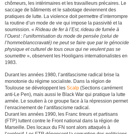
chômeurs, les intérimaires et les travailleurs précaires. Le
saccage de bâtiments et le sabotage deviennent des
pratiques de lutte. La violence doit permettre d’interrompre
la routine d’un mode de vie qui impose la passivité et la
soumission. «
Rideau de fer à l’Est, rideau de fumée à
l’Ouest : l’uniformisation du mode de pensée (celui de
l’hommeblanccravaté) ne peut se faire que par le génocide
physique et culturel de tous ceux qui ne veulent pas se
soumettre
», observent les Hooligans internationalistes en
1983.
Durant les années 1980, l’antifascisme radical brise la
monotonie du régime socialiste. Dans la région de
Toulouse se développent les
Scalp
(Sections carrément
anti-Le Pen), mais aussi le Black War qui pratique la lutte
armée. Le soutien à ce groupe face à la répression permet
l’enracinement de l’antifascisme radical.
Durant les années 1990, les Franc tireurs et partisans
(FTP) luttent contre le Front national dans la région de
Marseille. Des locaux du FN sont alors attaqués à
l’explosif. Les FTP dénoncent la corruption des politiciens