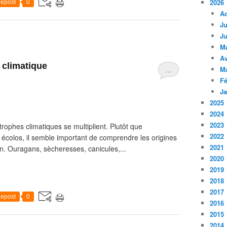
2026
epost
0
A
Ju
Ju
M
Av
 climatique
M
…
Fé
Ja
2025
2024
2023
ophes climatiques se multiplient. Plutôt que
2022
es écolos, il semble important de comprendre les origines
2021
on. Ouragans, sècheresses, canicules,...
2020
2019
2018
2017
epost
0
2016
2015
2014