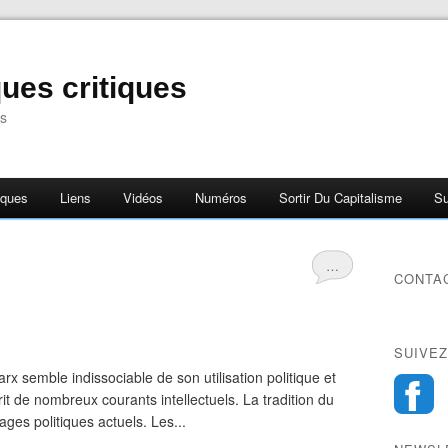
ues critiques
s
iques
Liens
Vidéos
Numéros
Sortir Du Capitalisme
Su
…
CONTA
SUIVEZ
 semble indissociable de son utilisation politique et
t de nombreux courants intellectuels. La tradition du
ages politiques actuels. Les...