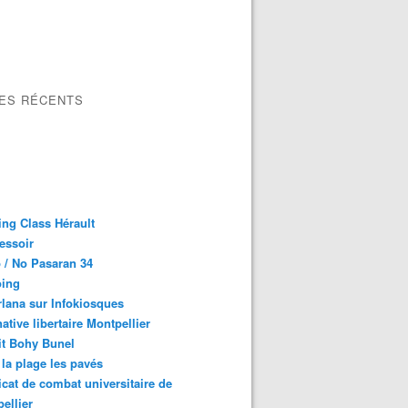
LES RÉCENTS
ng Class Hérault
essoir
 / No Pasaran 34
oing
lana sur Infokiosques
native libertaire Montpellier
it Bohy Bunel
la plage les pavés
cat de combat universitaire de
ellier