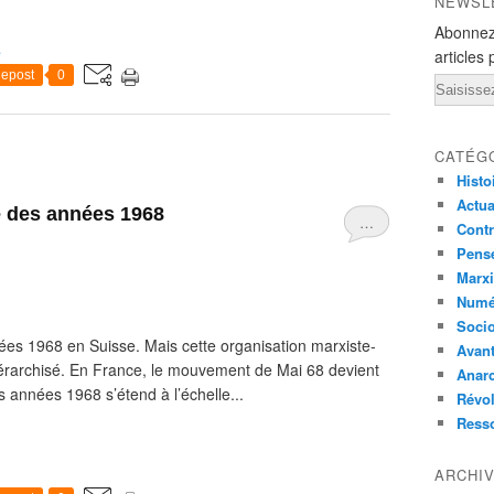
NEWSL
Abonnez
e
articles 
epost
0
Email
CATÉG
Histo
Actual
e des années 1968
…
Contr
Pensé
Marxi
Numé
Socio
es 1968 en Suisse. Mais cette organisation marxiste-
Avant
hiérarchisé. En France, le mouvement de Mai 68 devient
Anarc
 années 1968 s’étend à l’échelle...
Révol
Ress
ARCHI