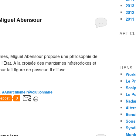
2013
2012
2011
 Miguel Abensour
…
ARTIC
mes, Miguel Abensour propose une philosophie de
re l'Etat. A la croisée des marxismes hétérodoxes et
LIENS
r fait figure de passeur. Il diffuse...
Worki
Le Pr
Scalp
e
,
#Anarchisme révolutionnaire
Le P
epost
0
Nadar
Alter
Beno
Sous 
Syndi
Montp