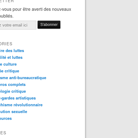
ETTER
-vous pour être averti des nouveaux
publiés.
ORIES
ire des luttes
ité et luttes
e culture
e critique
sme anti-bureaucratique
ros complets
logie critique
-gardes artistiques
hisme révolutionnaire
ution sexuelle
ources
VES