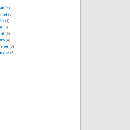
oût
(1)
illet
(5)
in
(4)
ai
(3)
ril
(5)
ars
(4)
vrier
(3)
nvier
(5)