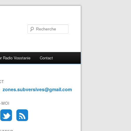
r Radio Vosstanie
Contact
CT
zones.subversives@gmail.com
-MOI