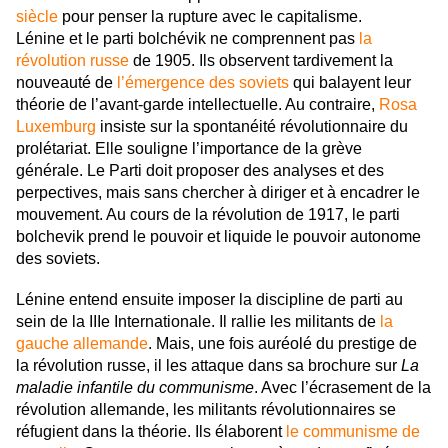
siècle
pour penser la rupture avec le capitalisme.
Lénine et le parti bolchévik ne comprennent pas
la
révolution russe
de 1905. Ils observent tardivement la
nouveauté de
l’émergence des soviets
qui balayent leur
théorie de l’avant-garde intellectuelle. Au contraire,
Rosa
Luxemburg
insiste sur la spontanéité révolutionnaire du
prolétariat. Elle souligne l’importance de la grève
générale. Le Parti doit proposer des analyses et des
perpectives, mais sans chercher à diriger et à encadrer le
mouvement. Au cours de la révolution de 1917, le parti
bolchevik prend le pouvoir et liquide le pouvoir autonome
des soviets.
Lénine entend ensuite imposer la discipline de parti au
sein de la IIIe Internationale. Il rallie les militants de
la
gauche allemande
. Mais, une fois auréolé du prestige de
la révolution russe, il les attaque dans sa brochure sur
La
maladie infantile du communisme
. Avec l’écrasement de la
révolution allemande, les militants révolutionnaires se
réfugient dans la théorie. Ils élaborent
le communisme de