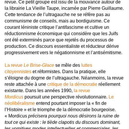
revue. Ce petit groupe est issu de la mouvance autour de
la librairie La Vieille Taupe, incarnée par Pierre Guillaume.
Cette tendance de l’ultragauche ne se réfère pas au
communisme de conseils, mais au bordiguisme. Ce
courant léniniste critique l’antifascisme et cultive un
réductionnisme économique qui considère que les Juifs
ont été exterminés parce que rejetés du processus de
production. Ce discours essentialiste et réducteur dérive
progressivement vers le négationnisme et l’antisémitisme.
La revue
Le Brise-Glace
se mêle des
luttes
citoyennistes
et réformistes. Dans la pratique, elle
s’éloigne du dogme de l’ultragauche. Néanmoins, la revue
reste attachée à une
critique de la démocratie
réellement
existante. Dans les années 1990,
la revue
Mordicus
poursuit une perspective révolutionnaire.
Le
néolibéralisme
entend pourtant imposer la « fin de
l’Histoire » et le triomphe de la démocratie bourgeoise.
« Mordicus
précisera pourquoi nous désirons la ruine de
tout ce qui existe : le tiède clapotis du discours dominant,
les vomitives modes intellectuelles et commerciales, les