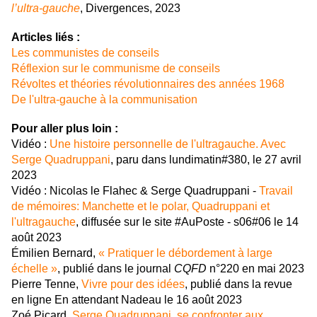
l’ultra-gauche
, Divergences, 2023
Articles liés :
Les communistes de conseils
Réflexion sur le communisme de conseils
Révoltes et théories révolutionnaires des années 1968
De l'ultra-gauche à la communisation
Pour aller plus loin :
Vidéo :
Une histoire personnelle de l'ultragauche. Avec
Serge Quadruppani
, paru dans lundimatin#380, le 27 avril
2023
Vidéo : Nicolas le Flahec & Serge Quadruppani -
Travail
de mémoires: Manchette et le polar, Quadruppani et
l'ultragauche
, diffusée sur le site #AuPoste - s06#06 le 14
août 2023
Émilien Bernard,
« Pratiquer le débordement à large
échelle »
, publié dans le journal
CQFD
n°220 en mai 2023
Pierre Tenne,
Vivre pour des idées
, publié dans la revue
en ligne En attendant Nadeau le 16 août 2023
Zoé Picard,
Serge Quadruppani, se confronter aux