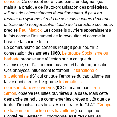
conseils
. Ce concept ne renvoie pas à un dogme figé,
mais à la pratique de l’auto-organisation des prolétaires.
«
Dans des circonstances révolutionnaires, il peut en
résulter un système étendu de conseils ouvriers devenant
la base de la réorganisation totale de la structure sociale
»,
précise
Paul Mattick
. Les conseils ouvriers apparaissent à
la fois comme l’instrument de la révolution et comme la
base de la société future.
Le communisme de conseils resurgit pour nourrir la
contestation des années 1960.
Le groupe Socialisme ou
barbarie
propose une réflexion sur la critique du
stalinisme, sur l’autonomie ouvrière et l’auto-organisation.
Ces analyses influencent fortement
l’Internationale
situationniste
(IS) qui critique l’emprise du capitalisme sur
la vie quotidienne. Le groupe
Informations
correspondances ouvrières
(ICO), incarné par
Henri
Simon
, observe les luttes ouvrières à la base. Mais cette
démarche se réduit à commenter les grèves plutôt que de
tenter d’impulser des luttes. Au contraire, le GLAT (
Groupe
de liaison pour l’action des travailleurs
) participe au
Comité de Censier qui coordonne les luttes dans les