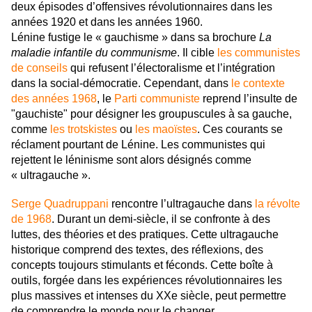
deux épisodes d’offensives révolutionnaires dans les
années 1920 et dans les années 1960.
Lénine fustige le « gauchisme » dans sa brochure
La
maladie infantile du communisme
. Il cible
les communistes
de conseils
q
ui refusent l’électoralisme et l’intégration
dans la social-démocratie. Cependant, dans
le contexte
des années 1968
, le
Parti communiste
reprend l’insulte de
"gauchiste" pour désigner les groupuscules à sa gauche,
comme
les trotskistes
ou
les maoïstes
. Ces courants se
réclament pourtant de Lénine. Les communistes qui
rejettent le léninisme sont alors désignés comme
« ultragauche ».
Serge Quadruppani
rencontre l’ultragauche dans
la révolte
de 1968
. Durant un demi-siècle, il se confronte à des
luttes, des théories et des pratiques. Cette ultragauche
historique comprend des textes, des réflexions, des
concepts toujours stimulants et féconds. Cette boîte à
outils, forgée dans les expériences révolutionnaires les
plus massives et intenses du XXe siècle, peut permettre
de comprendre le monde pour le changer.