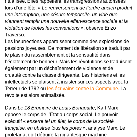
ritualisée.
Elles rappellent les transgressions autorisées
lors d’une fête. «
Le renversement de l’ordre ancien produit
une interruption, une césure temporelle, un vide que
viennent remplir une nouvelle effervescence sociale et la
violation de toutes les conventions
», observe Enzo
Traverso.
Les insurrections apparaissent comme des explosions de
passions joyeuses. Ce moment de libération se traduit par
le plaisir du rassemblement et la sensualité dans
l’éclatement de bonheur.
Mais les révolutions se traduisent
également par un déchaînement de violence et de
cruauté contre la classe dirigeante. Les historiens et les
intellectuels se plaisent à insister sur ces aspects avec la
Terreur de 1792 ou
les écrivains contre la Commune
. La
révolte est alors animalisée.
Dans
Le 18 Brumaire de Louis Bonaparte
, Karl Marx
oppose le corps de l’État au corps social. Le pouvoir
exécutif «
enserre tel un filet, le corps de la société
française, en obstrue tous les pores
», analyse Marx. Le
prolétariat doit détruire la gigantesque machine