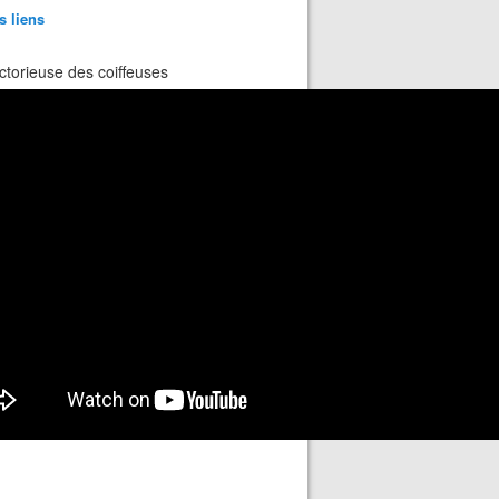
s liens
ctorieuse des coiffeuses