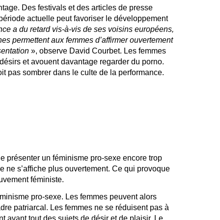
tage. Des festivals et des articles de presse
La période actuelle peut favoriser le développement
ce a du retard vis-à-vis de ses voisins européens,
ines permettent aux femmes d’affirmer ouvertement
sentation
», observe David Courbet. Les femmes
désirs et avouent davantage regarder du porno.
oit pas sombrer dans le culte de la performance.
de présenter un féminisme pro-sexe encore trop
 ne s’affiche plus ouvertement. Ce qui provoque
uvement féministe.
 féminisme pro-sexe. Les femmes peuvent alors
cadre patriarcal. Les femmes ne se réduisent pas à
 avant tout des sujets de désir et de plaisir. Le