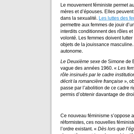
Le mouvement féministe permet au
mères et d’épouses. Elles peuvent 
dans la sexualité.
Les luttes des 
permettre aux femmes de jouir d’un
interdits conditionnent des rôles 
volonté. Les femmes doivent lutte
objets de la jouissance masculine. 
autonome.
Le Deuxième sexe
de Simone de Be
vague des années 1960. «
Les fem
rôle insinués par le cadre instituti
décrit la romancière française
», o
passe par l’abolition de ce cadre r
permis d’obtenir davantage de droit
Ce nouveau féminisme s’oppose au 
réformistes, ces nouvelles féminis
l’ordre existant. «
Dès lors que l’éga