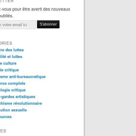
ETTER
-vous pour être averti des nouveaux
publiés.
ORIES
ire des luttes
ité et luttes
e culture
e critique
sme anti-bureaucratique
ros complets
logie critique
-gardes artistiques
hisme révolutionnaire
ution sexuelle
ources
VES