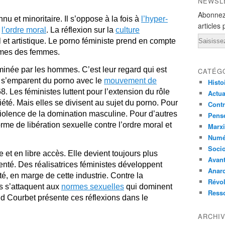
NEWSL
Abonnez
 et minoritaire. Il s’oppose à la fois à
l’hyper-
articles 
à
l’ordre moral
. La réflexion sur la
culture
Email
 et artistique. Le porno féministe prend en compte
tasmes des femmes.
inée par les hommes. C’est leur regard qui est
CATÉG
 s’emparent du porno avec le
mouvement de
Histo
 Les féministes luttent pour l’extension du rôle
Actual
été. Mais elles se divisent au sujet du porno. Pour
Contr
 violence de la domination masculine. Pour d’autres
Pensé
rme de libération sexuelle contre l’ordre moral et
Marxi
Numé
Socio
e et en libre accès. Elle devient toujours plus
Avant
té. Des réalisatrices féministes développent
Anarc
ité, en marge de cette industrie. Contre la
Révol
s s’attaquent aux
normes sexuelles
qui dominent
Ress
vid Courbet présente ces réflexions dans le
ARCHI