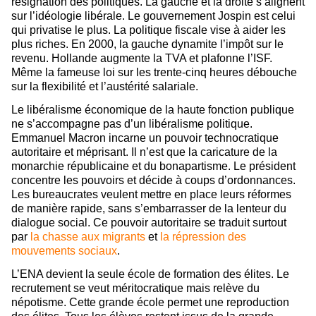
résignation des politiques. La gauche et la droite s’alignent
sur l’idéologie libérale. Le gouvernement Jospin est celui
qui privatise le plus. La politique fiscale vise à aider les
plus riches. En 2000, la gauche dynamite l’impôt sur le
revenu. Hollande augmente la TVA et plafonne l’ISF.
Même la fameuse loi sur les trente-cinq heures débouche
sur la flexibilité et l’austérité salariale.
Le libéralisme économique de la haute fonction publique
ne s’accompagne pas d’un libéralisme politique.
Emmanuel Macron incarne un pouvoir technocratique
autoritaire et méprisant. Il n’est que la caricature de la
monarchie républicaine et du bonapartisme. Le président
concentre les pouvoirs et décide à coups d’ordonnances.
Les bureaucrates veulent mettre en place leurs réformes
de manière rapide, sans s’embarrasser de la lenteur du
dialogue social. Ce pouvoir autoritaire se traduit surtout
par
la chasse aux migrants
et
la répression des
mouvements sociaux
.
L’ENA devient la seule école de formation des élites. Le
recrutement se veut méritocratique mais relève du
népotisme. Cette grande école permet une reproduction