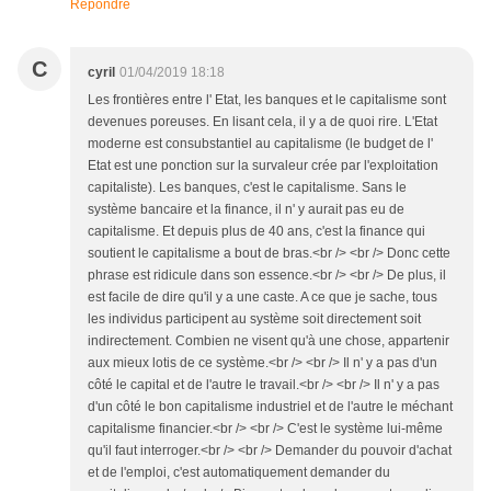
Répondre
C
cyril
01/04/2019 18:18
Les frontières entre l' Etat, les banques et le capitalisme sont
devenues poreuses. En lisant cela, il y a de quoi rire. L'Etat
moderne est consubstantiel au capitalisme (le budget de l'
Etat est une ponction sur la survaleur crée par l'exploitation
capitaliste). Les banques, c'est le capitalisme. Sans le
système bancaire et la finance, il n' y aurait pas eu de
capitalisme. Et depuis plus de 40 ans, c'est la finance qui
soutient le capitalisme a bout de bras.<br /> <br /> Donc cette
phrase est ridicule dans son essence.<br /> <br /> De plus, il
est facile de dire qu'il y a une caste. A ce que je sache, tous
les individus participent au système soit directement soit
indirectement. Combien ne visent qu'à une chose, appartenir
aux mieux lotis de ce système.<br /> <br /> Il n' y a pas d'un
côté le capital et de l'autre le travail.<br /> <br /> Il n' y a pas
d'un côté le bon capitalisme industriel et de l'autre le méchant
capitalisme financier.<br /> <br /> C'est le système lui-même
qu'il faut interroger.<br /> <br /> Demander du pouvoir d'achat
et de l'emploi, c'est automatiquement demander du