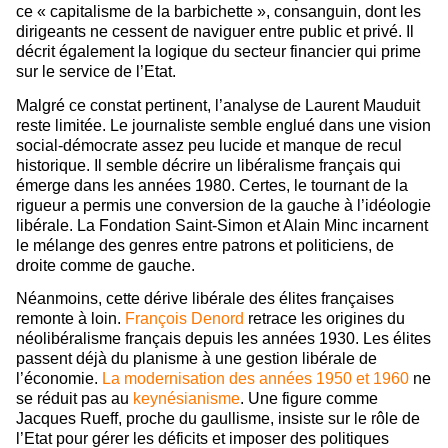
ce « capitalisme de la barbichette », consanguin, dont les
dirigeants ne cessent de naviguer entre public et privé. Il
décrit également la logique du secteur financier qui prime
sur le service de l’Etat.
Malgré ce constat pertinent, l’analyse de Laurent Mauduit
reste limitée. Le journaliste semble englué dans une vision
social-démocrate assez peu lucide et manque de recul
historique. Il semble décrire un libéralisme français qui
émerge dans les années 1980. Certes, le tournant de la
rigueur a permis une conversion de la gauche à l’idéologie
libérale. La Fondation Saint-Simon et Alain Minc incarnent
le mélange des genres entre patrons et politiciens, de
droite comme de gauche.
Néanmoins, cette dérive libérale des élites françaises
remonte à loin.
François Denord
retrace les origines du
néolibéralisme français depuis les années 1930. Les élites
passent déjà du planisme à une gestion libérale de
l’économie.
La modernisation des années 1950 et 1960
ne
se réduit pas au
keynésianisme
. Une figure comme
Jacques Rueff, proche du gaullisme, insiste sur le rôle de
l’Etat pour gérer les déficits et imposer des politiques