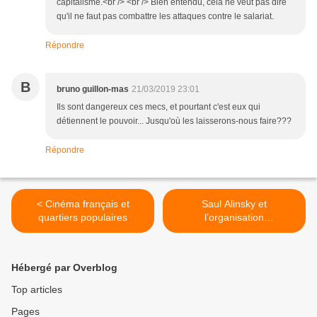
capitalisme.<br /> <br /> Bien entendu, cela ne veut pas dire
qu'il ne faut pas combattre les attaques contre le salariat.
Répondre
B
bruno guillon-mas
21/03/2019 23:01
Ils sont dangereux ces mecs, et pourtant c'est eux qui
détiennent le pouvoir... Jusqu'où les laisserons-nous faire???
Répondre
< Cinéma français et
Saul Alinsky et
quartiers populaires
l’organisation
communautaire >
Hébergé par Overblog
Top articles
Pages