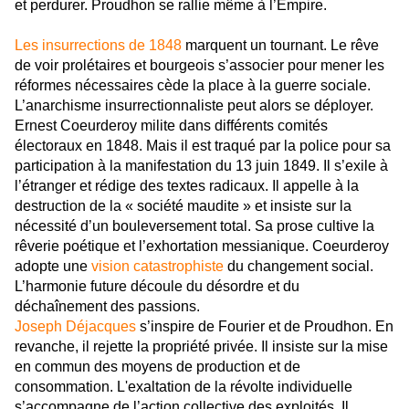
et perdurer. Proudhon se rallie même à l’Empire.
Les insurrections de 1848
marquent un tournant. Le rêve
de voir prolétaires et bourgeois s’associer pour mener les
réformes nécessaires cède la place à la guerre sociale.
L’anarchisme insurrectionnaliste peut alors se déployer.
Ernest Coeurderoy milite dans différents comités
électoraux en 1848. Mais il est traqué par la police pour sa
participation à la manifestation du 13 juin 1849. Il s’exile à
l’étranger et rédige des textes radicaux. Il appelle à la
destruction de la « société maudite » et insiste sur la
nécessité d’un bouleversement total. Sa prose cultive la
rêverie poétique et l’exhortation messianique. Coeurderoy
adopte une
vision catastrophiste
du changement social.
L’harmonie future découle du désordre et du
déchaînement des passions.
Joseph Déjacques
s’inspire de Fourier et de Proudhon. En
revanche, il rejette la propriété privée. Il insiste sur la mise
en commun des moyens de production et de
consommation. L'exaltation de la révolte individuelle
s’accompagne de l’action collective des exploités. Il