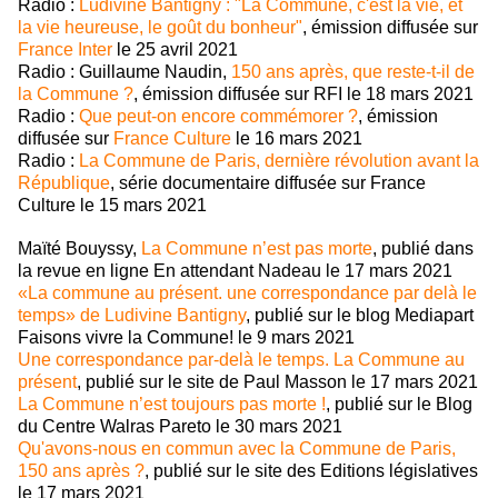
Radio :
Ludivine Bantigny : "La Commune, c'est la vie, et
la vie heureuse, le goût du bonheur"
, émission diffusée sur
France Inter
le 25 avril 2021
Radio : Guillaume Naudin,
150 ans après, que reste-t-il de
la Commune ?
, émission diffusée sur RFI le 18 mars 2021
Radio :
Que peut-on encore commémorer ?
, émission
diffusée sur
France Culture
le 16 mars 2021
Radio :
La Commune de Paris, dernière révolution avant la
République
, série documentaire diffusée sur France
Culture le 15 mars 2021
Maïté Bouyssy,
La Commune n’est pas morte
, publié dans
la revue en ligne En attendant Nadeau le 17 mars 2021
«La commune au présent. une correspondance par delà le
temps» de Ludivine Bantigny
, publié sur le blog Mediapart
Faisons vivre la Commune! le 9 mars 2021
Une correspondance par-delà le temps. La Commune au
présent
, publié sur le site de Paul Masson le 17 mars 2021
La Commune n’est toujours pas morte !
, publié sur le Blog
du Centre Walras Pareto le 30 mars 2021
Qu'avons-nous en commun avec la Commune de Paris,
150 ans après ?
, publié sur le site des Editions législatives
le 17 mars 2021