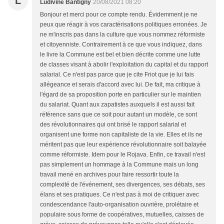
L
Ludivine Bantigny
20/08/2021 08:20
Bonjour et merci pour ce compte rendu. Évidemment je ne
peux que réagir à vos caractérisations politiques erronées. Je
ne m'inscris pas dans la culture que vous nommez réformiste
et citoyenniste. Contrairement à ce que vous indiquez, dans
le livre la Commune est bel et bien décrite comme une lutte
de classes visant à abolir l'exploitation du capital et du rapport
salarial. Ce n'est pas parce que je cite Friot que je lui fais
allégeance et serais d'accord avec lui. De fait, ma critique à
l'égard de sa proposition porte en particulier sur le maintien
du salariat. Quant aux zapatistes auxquels il est aussi fait
référence sans que ce soit pour autant un modèle, ce sont
des révolutionnaires qui ont brisé le rapport salarial et
organisent une forme non capitaliste de la vie. Elles et ils ne
méritent pas que leur expérience révolutionnaire soit balayée
comme réformiste. Idem pour le Rojava. Enfin, ce travail n'est
pas simplement un hommage à la Commune mais un long
travail mené en archives pour faire ressortir toute la
complexité de l'événement, ses divergences, ses débats, ses
élans et ses pratiques. Ce n'est pas à moi de critiquer avec
condescendance l'auto-organisation ouvrière, prolétaire et
populaire sous forme de coopératives, mutuelles, caisses de