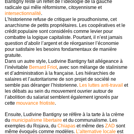
Bantigny reste un reflet de l’idéologie de la gauche
radicale qui mêle réformisme, citoyennisme et
intersectionnalité
.
L’historienne refuse de critiquer le proudhonisme, cet
anarchisme de petits propriétaires. Les coopératives et le
crédit populaire sont considérés comme levier pour
combattre la logique capitaliste. Pourtant, il n’est jamais
question d’abolir l’argent et de réorganiser l’économie
pour satisfaire les besoins fondamentaux de manière
gratuite.
Dans un autre style, Ludivine Bantigny fait allégeance à
l’inévitable
Bernard Friot
, avec son mélange de stalinisme
et d’administration à la française. Les hiérarchies de
salaires et l’autoritarisme de son projet de société ne
semble pas déranger l’historienne.
Les luttes anti-travail
et
les débats au sein du mouvement ouvrier autour de
l’abolition du salariat semblent également ignorés par
cette
mouvance friotiste
.
Ensuite, Ludivine Bantigny se réfère à la tarte à la crème
du
municipalisme libertaire
et du communalisme. Les
exemples du Rojava, du
Chiapas
et même des
ZAD
sont
même évoqués comme modèles.
L’alternative locale
est