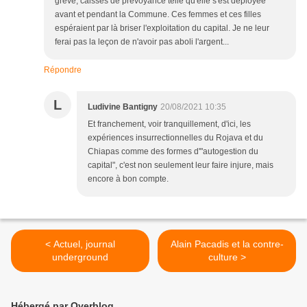
grève, caisses de prévoyance telle qu'elle s'est déployée
avant et pendant la Commune. Ces femmes et ces filles
espéraient par là briser l'exploitation du capital. Je ne leur
ferai pas la leçon de n'avoir pas aboli l'argent...
Répondre
L
Ludivine Bantigny
20/08/2021 10:35
Et franchement, voir tranquillement, d'ici, les
expériences insurrectionnelles du Rojava et du
Chiapas comme des formes d'"autogestion du
capital", c'est non seulement leur faire injure, mais
encore à bon compte.
< Actuel, journal
Alain Pacadis et la contre-
underground
culture >
Hébergé par Overblog