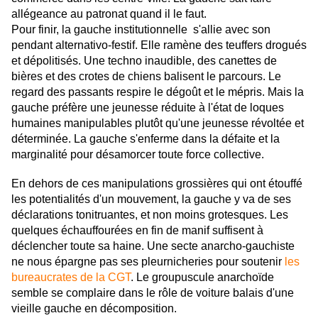
allégeance au patronat quand il le faut.
Pour finir, la gauche institutionnelle s'allie avec son
pendant alternativo-festif. Elle ramène des teuffers drogués
et dépolitisés. Une techno inaudible, des canettes de
bières et des crotes de chiens balisent le parcours. Le
regard des passants respire le dégoût et le mépris. Mais la
gauche préfère une jeunesse réduite à l'état de loques
humaines manipulables plutôt qu'une jeunesse révoltée et
déterminée. La gauche s'enferme dans la défaite et la
marginalité pour désamorcer toute force collective.
En dehors de ces manipulations grossières qui ont étouffé
les potentialités d'un mouvement, la gauche y va de ses
déclarations tonitruantes, et non moins grotesques. Les
quelques échauffourées en fin de manif suffisent à
déclencher toute sa haine. Une secte anarcho-gauchiste
ne nous épargne pas ses pleurnicheries pour soutenir
les
bureaucrates de la CGT
. Le groupuscule anarchoïde
semble se complaire dans le rôle de voiture balais d'une
vieille gauche en décomposition.