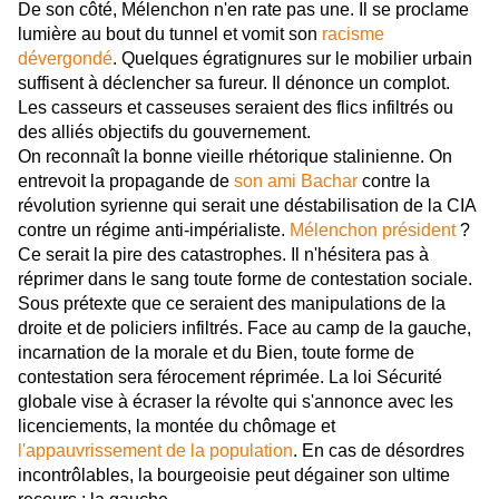
De son côté, Mélenchon n'en rate pas une. Il se proclame
lumière au bout du tunnel et vomit son
racisme
dévergondé
. Quelques égratignures sur le mobilier urbain
suffisent à déclencher sa fureur. Il dénonce un complot.
Les casseurs et casseuses seraient des flics infiltrés ou
des alliés objectifs du gouvernement.
On reconnaît la bonne vieille rhétorique stalinienne. On
entrevoit la propagande de
son ami Bachar
contre la
révolution syrienne qui serait une déstabilisation de la CIA
contre un régime anti-impérialiste.
Mélenchon président
?
Ce serait la pire des catastrophes. Il n'hésitera pas à
réprimer dans le sang toute forme de contestation sociale.
Sous prétexte que ce seraient des manipulations de la
droite et de policiers infiltrés. Face au camp de la gauche,
incarnation de la morale et du Bien, toute forme de
contestation sera férocement réprimée.
La loi Sécurité
globale vise à écraser la révolte qui s'annonce avec les
licenciements, la montée du chômage et
l'appauvrissement de la population
. En cas de désordres
incontrôlables, la bourgeoisie peut dégainer son ultime