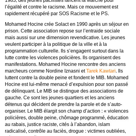
1983, des jeunes pacifistes lancent la Marche pour
l’égalité et contre le racisme. Mais ce mouvement est
rapidement récupéré par SOS Racisme et le PS.
Mohamed Hocine crée Solact en 1990 après un séjour en
prison. Cette association repose sur l’entraide sociale
mais aussi sur une dimension revendicative. Les jeunes
veulent participer à la politique de la ville et à la
programmation culturelle. Ils s’engagent surtout dans la
lutte contre les violences policières. Ils organisent des
manifestations. Mohamed Hocine rencontre des anciens
marcheurs comme Nordine Iznasni et
Tarek Kawtari
. Ils
luttent contre la double peine et fondent le MIB. Mohamed
Hocine est lui-même menacé d’expulsion pour son passé
de délinquant. Le MIB se distingue des associations de
gauche. Ce sont les jeunes quartiers et les anciens
détenus qui décident de prendre la parole et de s’auto-
organiser. Le MIB élargit son champ d’action : « violences
policières, double peine, chômage programmé, éducation
au rabais, justice raciste, cités à l’abandon, islam
radicalisé, contrôle au faciès, drogue : victimes oubliées,