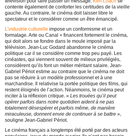
télévision pour faire passer un message.
Ken Loach
se
contente également de conforter les certitudes de la vieille
gauche. Au contraire, le cinéma doit laisser libre le
spectateur et le considérer comme un être émancipé.
L’industrie culturelle
impose un conformisme et un
formatage. Arte ou Canal + financent fortement le cinéma,
qui doit alors se fondre dans le moule imposé par la
télévision. Jean-Luc Godard abandonne le cinéma
politique car il se considère comme trop peu payé. Les
cinéastes, qui viennent souvent de milieux privilégiés,
considèrent qu’ils font un métier méritant salaire. Jean-
Gabriel Périot estime au contraire que le cinéma ne doit
pas se réduire à un modèle professionnel et à une
marchandise. Il relativise la portée politique des films, qui
restent éloignés de l’action. Néanmoins, le cinéma peut
inciter à la réflexion critique. «
Les trouées qu’il peut
opérer parfois dans notre quotidien aident à ne pas
totalement désespérer et parfois même, de manière
miraculeuse, donnent envie de continuer à se battre
»,
souligne Jean-Gabriel Périot.
Le cinéma français a longtemps été porté par des acteurs