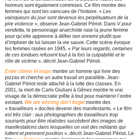
horreurs sont également commises. Ce film montre des
femmes qui sont les vaincues de l’histoire. «
Les
vainqueurs du jour sont devenus les perpétuateurs de la
pire violence
», observe Jean-Gabriel Périot. Dans
V pour
vendetta
, le personnage anarchiste rase la jeune femme
pour qu’elle apprenne à défier son ennemi plutôt que
d’implorer de lui laisser la vie sauve. Cette scène évoque
les femmes rasées en 1945. «
Par leurs regards, certaines
de ces tondues refusent tout à la fois la culpabilité et le
rôle de victime
», décrit Jean-Gabriel Périot.
Entre chiens et loups
montre un homme qui livre des
pizzas et cherche un autre travail en parallèle.
Jean-
Gabriel Périot reste attaché à la lutte des classes. En
2001, la mort de Carlo Giuliani à Gênes montre le vrai
visage de la démocratie prête à tout pour maintenir l’ordre
existant.
We are winning don’t forget
montre des
« travailleurs » dociles devenir des manifestants. «
Le film
est très clair : aux photographies de travailleurs trop
souriants pour être réalistes succèdent des images de
manifestations dans lesquelles on voit des militants qui
luttent et prennent position
», décrit Jean-Gabriel Périot. Le