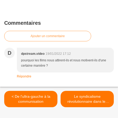
Commentaires
Ajouter un commentaire
D
dpstream.video
19/01/2022 17:12
pourquoi les films nous attirent-ils et nous motivent-ils d'une
certaine manière ?
Répondre
< De l'ultra-gauche à la
Le syndicalisme
communisation
révolutionnaire dans les
luttes >