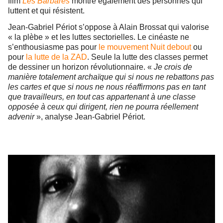
film
Les Barbares
montre également des personnes qui
luttent et qui résistent.
Jean-Gabriel Périot s’oppose à Alain Brossat qui valorise
« la plèbe » et les luttes sectorielles. Le cinéaste ne
s’enthousiasme pas pour
le mouvement Nuit debout
ou
pour
la lutte de la ZAD
. Seule la lutte des classes permet
de dessiner un horizon révolutionnaire. «
Je crois de
manière totalement archaïque qui si nous ne rebattons pas
les cartes et que si nous ne nous réaffirmons pas en tant
que travailleurs, en tout cas appartenant à une classe
opposée à ceux qui dirigent, rien ne pourra réellement
advenir
», analyse Jean-Gabriel Périot.