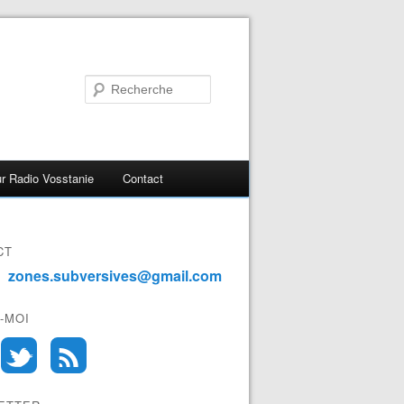
r Radio Vosstanie
Contact
CT
zones.subversives@gmail.com
-MOI