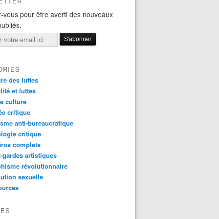
ETTER
-vous pour être averti des nouveaux
publiés.
ORIES
ire des luttes
ité et luttes
e culture
e critique
sme anti-bureaucratique
logie critique
ros complets
-gardes artistiques
hisme révolutionnaire
ution sexuelle
ources
VES