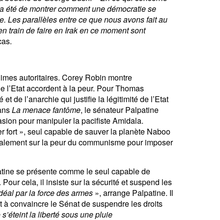
e a été de montrer comment une démocratie se
e. Les parallèles entre ce que nous avons fait au
 train de faire en Irak en ce moment sont
cas.
régimes autoritaires. Corey Robin montre
e l’Etat accordent à la peur. Pour Thomas
et de l’anarchie qui justifie la légitimité de l’Etat
Dans
La menace fantôme
, le sénateur Palpatine
nvasion pour manipuler la pacifiste Amidala.
er fort », seul capable de sauver la planète Naboo
 également sur la peur du communisme pour imposer
atine se présente comme le seul capable de
 Pour cela, il insiste sur la sécurité et suspend les
déal par la force des armes
», arrange Palpatine. Il
et à convaincre le Sénat de suspendre les droits
 s’éteint la liberté sous une pluie