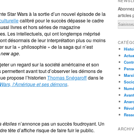
NEWSL
Abonnez
nte Star Wars à la sortie d’un nouvel épisode de la
articles 
culturelle
calibré pour le succès dépasse le cadre
Email
ussi livres et hors séries de magazine
s. Les intellectuels, qui ont longtemps méprisé
vont désormais de leur interprétation plus ou moins
CATÉG
er sur la « philosophie » de la saga qui n’est
Histo
é
new age
.
Actual
Contr
eter un regard sur la société américaine et son
Pensé
s permettent avant tout d’observer les démons de
Marxi
ue propose l’historien
Thomas Snégaroff
dans le
Socio
 Wars, l'Amérique et ses démons
.
Numé
Avant
Anarc
Révol
Ress
 étoiles
n’annonce pas un succès foudroyant. Un
ARCHI
re tête d’affiche risque de faire fuir le public.