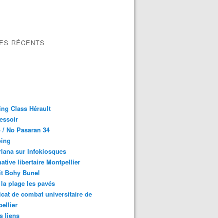
LES RÉCENTS
ng Class Hérault
essoir
 / No Pasaran 34
oing
lana sur Infokiosques
native libertaire Montpellier
it Bohy Bunel
la plage les pavés
cat de combat universitaire de
ellier
s liens