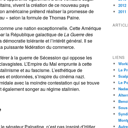
itains, vivent la création de ce nouveau pays
2012
on américaine prétend réaliser la promesse de
2011
eau
» selon la formule de Thomas Paine.
ARTIC
 comme une nation exceptionnelle. Cette Amérique
 par la République galactique de
La Guerre des
démocratie tolérante et l’intérêt général. Il se
 la puissante fédération du commerce.
férer à la guerre de Sécession qui oppose les
LIENS
clavagistes. L’Empire du Mal emprunte à cette
Worki
talinisme et au fascisme. L’esthétique de
Le Pr
es et ordonnées, s’inspire du cinéma nazi.
Scalp
amidale avec la moindre contestation qui se trouve
Le P
nt également songer au régime stalinien.
Nadar
Alter
Beno
Sous 
e
Syndi
Montp
e sénateur Palpatine, n’est pas inspiré d’Hitler
Autre