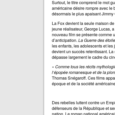
Surtout, le titre comprend le mot g
américaine désire rompre avec le b
désormais le plus apaisant Jimmy C
La Fox devient la seule maison de p
jeune réalisateur, George Lucas, 
nouveau film se présente comme un 
d’anticipation.
La Guerre des étoil
les enfants, les adolescents et les 
devient un succès retentissant. 
dépasse largement le cadre du ci
«
Comme tous les récits mythologiq
l’épopée romanesque et de la plo
Thomas Snégaroff. Ces films appar
époque et de la société américain
Des rebelles luttent contre un Emp
défenseurs de la République et ses 
nation. Le roman national américa