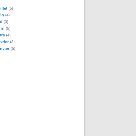
illet
(5)
in
(4)
ai
(3)
ril
(5)
ars
(4)
vrier
(3)
nvier
(5)