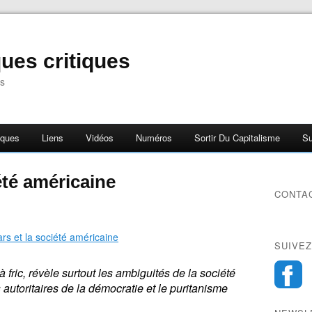
ues critiques
s
iques
Liens
Vidéos
Numéros
Sortir Du Capitalisme
Su
été américaine
CONTA
SUIVEZ
 fric, révèle surtout les ambiguités de la société
 autoritaires de la démocratie et le puritanisme