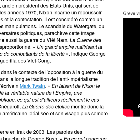
 ancien président des Etats-Unis, qui sert de
les années 1970, Nixon incarne un repoussoir
Grève vi
és et la contestation. Il est considéré comme un
 les manipulations. Le scandale du Watergate, qui
ersaires politiques, parachève cette image
rne aussi la guerre du Viêt Nam.
La Guerre des
isproportionné. «
Un grand empire maîtrisant la
e de combattants de la liberté
», indique George
guérilla des Viêt-Cong.
n dans le contexte de l’opposition à la guerre du
ns la longue tradition de l’anti-impérialisme
’écrivain
Mark Twain
. «
En faisant de Nixon le
é la véritable nature de l’Empire, une
lique, ce qui est d’ailleurs réellement le cas
Snégaroff.
La Guerre des étoiles
montre donc la
e américaine idéalisée et son visage plus sombre
erre en Irak de 2003. Les paroles des
la bouche de George Bush. «
En ce qui concerne