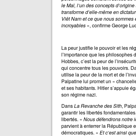
le Mal, l’un des concepts d’origin
transforme d’elle-même en dictatur
Viêt Nam et ce que nous sommes en
incroyables
», confirme George Lu
La peur justifie le pouvoir et les 
l’importance que les philosophes d
Hobbes, c’est la peur de l’insécurité 
qui concentre tous les pouvoirs. 
utilise la peur de la mort et de l’i
Palpatine lui promet un « chanceli
et ses habitants. Hitler s’appuie
son régime nazi.
Dans
La Revanche des Sith
, Palp
garantir les libertés fondamentales.
libertés. «
Nous défendrons notre i
parvient à enterrer la République 
démocratiques. «
Et c’est ainsi que