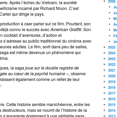
2026
uerre. Après l’échec du Vietnam, la société
Ju
ellicisme incarné par Richard Nixon. C’est
Ju
arter qui dirige le pays.
M
roduction à oser parier sur ce film. Pourtant, son
Av
a déjà connu le succès avec
American Graffiti
. Son
M
cocktail d’aventures, d’action et
Fé
es
s’adresse au public traditionnel du cinéma avec
Ja
jeunes adultes. Le film, sorti dans peu de salles,
2025
La saga est même devenue un phénomène qui
2024
néma.
2023
2022
ues, la saga joue sur le double registre de
2021
ngée au cœur de la psyché humaine
», observe
2020
aissent également comme un reflet de leur
2019
e.
2018
2017
2016
ire. Cette histoire semble manichéenne, entre les
2015
destructeurs, mais se nourrit de l’histoire de la
2014
in s’apparente également à une véritable saga.
2013