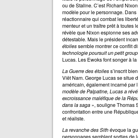
ou de Staline. C’est Richard Nixon,
modèle pour le personnage. Dans 
réactionnaire qui combat les libert
menteur et un traître prêt à toutes
révèle que Nixon espionne ses adv
détestable. Mais le président inca
étoiles
semble montrer ce conflit d
technologie poursuit un petit group
Lucas. Les Ewoks font songer à la 
La Guerre des étoiles
s’inscrit bie
Viêt Nam. George Lucas se situe da
américain, également incarné par l
modèle de Palpatine, Lucas a révél
excroissance maléfique de la Répub
dans la saga
», souligne Thomas 
confrontation entre une Républiqu
et réaliste.
La revanche des Sith
évoque la gu
personnages semblent sorties de 