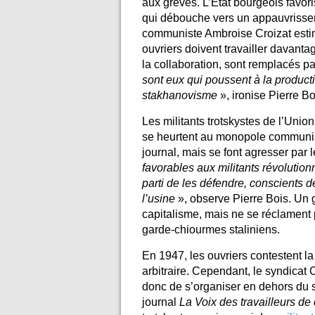
aux grèves. L’Etat bourgeois favoris
qui débouche vers un appauvrissem
communiste Ambroise Croizat estim
ouvriers doivent travailler davant
la collaboration, sont remplacés pa
sont eux qui poussent à la producti
stakhanovisme
», ironise Pierre Bo
Les militants trotskystes de l’Unio
se heurtent au monopole communiste
journal, mais se font agresser par l
favorables aux militants révolutio
parti de les défendre, conscients de
l’usine
», observe Pierre Bois. Un g
capitalisme, mais ne se réclament
garde-chiourmes staliniens.
En 1947, les ouvriers contestent la
arbitraire. Cependant, le syndicat 
donc de s’organiser en dehors du s
journal
La Voix des travailleurs de