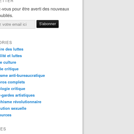
ETTER
-vous pour être averti des nouveaux
publiés.
ORIES
ire des luttes
ité et luttes
e culture
e critique
sme anti-bureaucratique
ros complets
logie critique
-gardes artistiques
hisme révolutionnaire
ution sexuelle
ources
VES