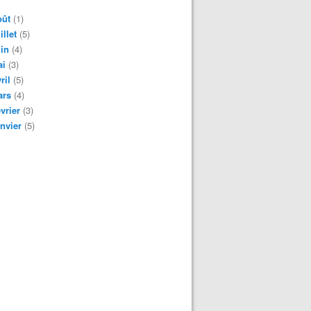
oût
(1)
illet
(5)
in
(4)
ai
(3)
ril
(5)
ars
(4)
vrier
(3)
nvier
(5)