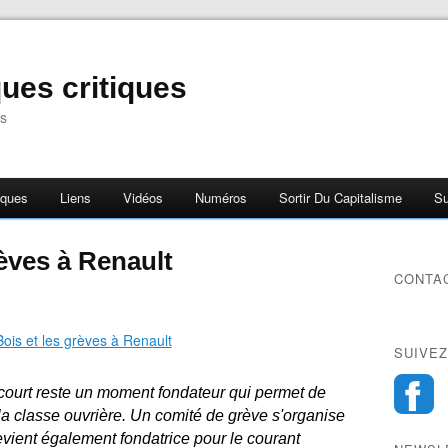
ues critiques
s
iques
Liens
Vidéos
Numéros
Sortir Du Capitalisme
Su
rèves à Renault
CONTA
SUIVEZ
court reste un moment fondateur qui permet de
 la classe ouvrière. Un comité de grève s'organise
evient également fondatrice pour le courant