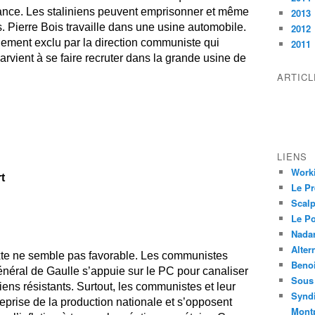
tance. Les staliniens peuvent emprisonner et même
2013
s. Pierre Bois travaille dans une usine automobile.
2012
idement exclu par la direction communiste qui
2011
parvient à se faire recruter dans la grande usine de
ARTIC
LIENS
Worki
t
Le Pr
Scalp
Le P
Nadar
Alter
exte ne semble pas favorable. Les communistes
Beno
néral de Gaulle s’appuie sur le PC pour canaliser
Sous 
ciens résistants. Surtout, les communistes et leur
Syndi
eprise de la production nationale et s’opposent
Montp