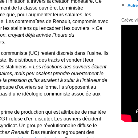
e l’inflation à travers la création monétaire. Ce
Autre
ent de la classe ouvrière. Le ministre
e que, pour augmenter leurs salaires, les
Grève vi
age. Les contremaîtres de Renault, compromis avec
r les staliniens qui encadrent les ouvriers. «
Ce
on, croyant déjà arrivée l’heure du
is.
n communiste (UC) restent discrets dans l’usine. Ils
. Ils distribuent des tracts et vendent leur
es staliniens. «
Les réactions des ouvriers étaient
nnaires, mais peu osaient prendre ouvertement le
 la pression qu’ils auraient à subir à l’intérieur de
roupe d’ouvriers se forme. Ils s’opposent au
 pas d’une idéologie communiste associée aux
 prime de production qui est attribuée de manière
CGT refuse d’en discuter. Les ouvriers décident
yndicat. Un groupe révolutionnaire diffuse le
 chez Renault
. Des réunions regroupent des