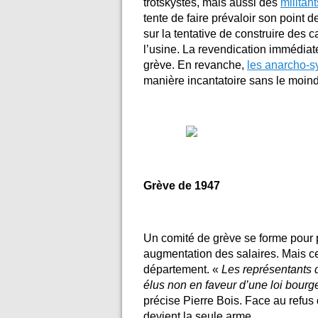
trotskystes, mais aussi des
militan
tente de faire prévaloir son point 
sur la tentative de construire des 
l’usine. La revendication immédiat
grève. En revanche,
les anarcho-s
manière incantatoire sans le moindr
Grève de 1947
Un comité de grève se forme pour po
augmentation des salaires. Mais ce
département. «
Les représentants d
élus non en faveur d’une loi bourg
précise Pierre Bois. Face au refus 
devient la seule arme.