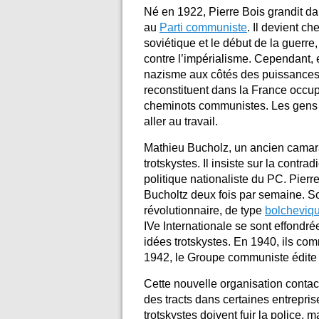
Né en 1922, Pierre Bois grandit dan
au
Parti communiste
. Il devient c
soviétique et le début de la guerre
contre l’impérialisme. Cependant, e
nazisme aux côtés des puissances
reconstituent dans la France occupé
cheminots communistes. Les gens l
aller au travail.
Mathieu Bucholz, un ancien camarad
trotskystes. Il insiste sur la contra
politique nationaliste du PC. Pierr
Bucholtz deux fois par semaine. So
révolutionnaire, de type
bolcheviq
IVe Internationale se sont effondré
idées trotskystes. En 1940, ils c
1942, le Groupe communiste édite
Cette nouvelle organisation contact
des tracts dans certaines entrepris
trotskystes doivent fuir la police, 