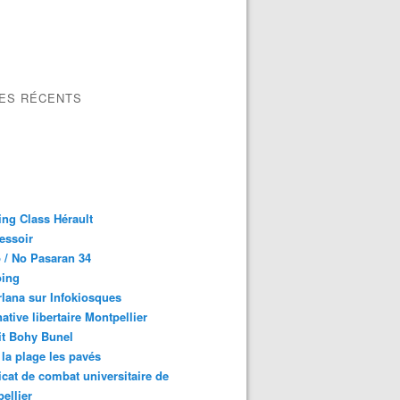
LES RÉCENTS
ng Class Hérault
essoir
 / No Pasaran 34
oing
lana sur Infokiosques
native libertaire Montpellier
it Bohy Bunel
la plage les pavés
cat de combat universitaire de
ellier