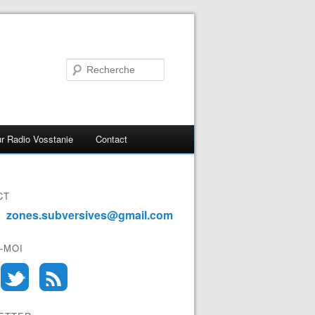
r Radio Vosstanie
Contact
CT
zones.subversives@gmail.com
-MOI