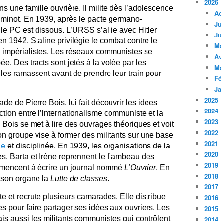
2026
s une famille ouvrière. Il milite dès l’adolescence
A
heminot. En 1939, après le pacte germano-
Ju
, le PC est dissous. L’URSS s’allie avec Hitler
Ju
n 1942, Staline privilégie le combat contre le
M
 impérialistes. Les réseaux communistes se
Av
e. Des tracts sont jetés à la volée par les
M
es ramassent avant de prendre leur train pour
Fé
Ja
2025
e de Pierre Bois, lui fait découvrir les idées
2024
diction entre l’internationalisme communiste et la
2023
e Bois se met à lire des ouvrages théoriques et voit
2022
n groupe vise à former des militants sur une base
2021
ue
et disciplinée. En 1939, les organisations de la
2020
es. Barta et Irène reprennent le flambeau des
2019
ommencent à écrire un journal nommé
L’Ouvrier
. En
2018
 son organe la
Lutte de classes
.
2017
e et recrute plusieurs camarades. Elle distribue
2016
es pour faire partager ses idées aux ouvriers. Les
2015
mais aussi les militants communistes qui contrôlent
2014