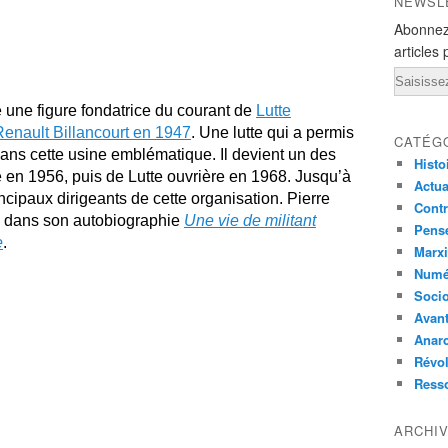
NEWSL
Abonnez
articles 
Email
une figure fondatrice du courant de
Lutte
Renault Billancourt en 1947
. Une lutte qui a permis
CATÉG
dans cette usine emblématique. Il devient un des
Histo
 en 1956, puis de Lutte ouvrière en 1968. Jusqu’à
Actual
incipaux dirigeants de cette organisation. Pierre
Contr
ue dans son autobiographie
Une vie de militant
Pensé
e
.
Marxi
Numé
Socio
Avant
Anarc
Révol
Ress
ARCHI