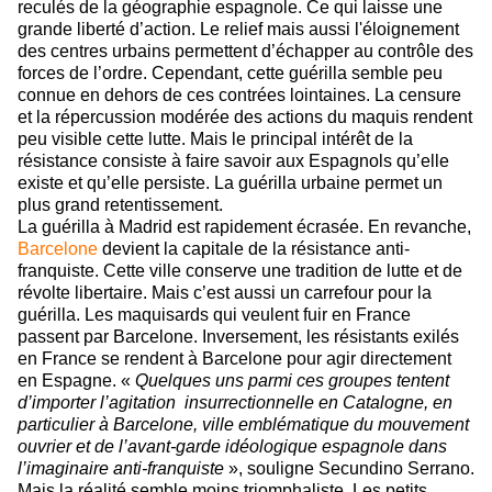
reculés de la géographie espagnole. Ce qui laisse une
grande liberté d’action. Le relief mais aussi l'éloignement
des centres urbains permettent d’échapper au contrôle des
forces de l’ordre. Cependant, cette guérilla semble peu
connue en dehors de ces contrées lointaines. La censure
et la répercussion modérée des actions du maquis rendent
peu visible cette lutte. Mais le principal intérêt de la
résistance consiste à faire savoir aux Espagnols qu’elle
existe et qu’elle persiste. La guérilla urbaine permet un
plus grand retentissement.
La guérilla à Madrid est rapidement écrasée. En revanche,
Barcelone
devient la capitale de la résistance anti-
franquiste. Cette ville conserve une tradition de lutte et de
révolte libertaire. Mais c’est aussi un carrefour pour la
guérilla. Les maquisards qui veulent fuir en France
passent par Barcelone. Inversement, les résistants exilés
en France se rendent à Barcelone pour agir directement
en Espagne. «
Quelques uns parmi ces groupes tentent
d’importer l’agitation insurrectionnelle en Catalogne, en
particulier à Barcelone, ville emblématique du mouvement
ouvrier et de l’avant-garde idéologique espagnole dans
l’imaginaire anti-franquiste
», souligne Secundino Serrano.
Mais la réalité semble moins triomphaliste. Les petits