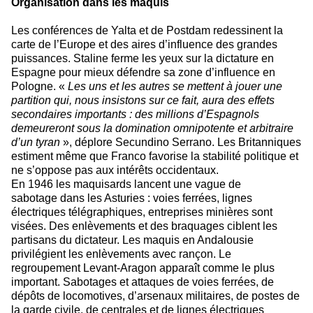
Organisation dans les maquis
Les conférences de Yalta et de Postdam redessinent la
carte de l’Europe et des aires d’influence des grandes
puissances. Staline ferme les yeux sur la dictature en
Espagne pour mieux défendre sa zone d’influence en
Pologne. «
Les uns et les autres se mettent à jouer une
partition qui, nous insistons sur ce fait, aura des effets
secondaires importants : des millions d’Espagnols
demeureront sous la domination omnipotente et arbitraire
d’un tyran
», déplore Secundino Serrano. Les Britanniques
estiment même que Franco favorise la stabilité politique et
ne s’oppose pas aux intérêts occidentaux.
En 1946 les maquisards lancent une vague de
sabotage dans les Asturies : voies ferrées, lignes
électriques télégraphiques, entreprises minières sont
visées. Des enlèvements et des braquages ciblent les
partisans du dictateur. Les maquis en Andalousie
privilégient les enlèvements avec rançon. Le
regroupement Levant-Aragon apparaît comme le plus
important. Sabotages et attaques de voies ferrées, de
dépôts de locomotives, d’arsenaux militaires, de postes de
la garde civile, de centrales et de lignes électriques