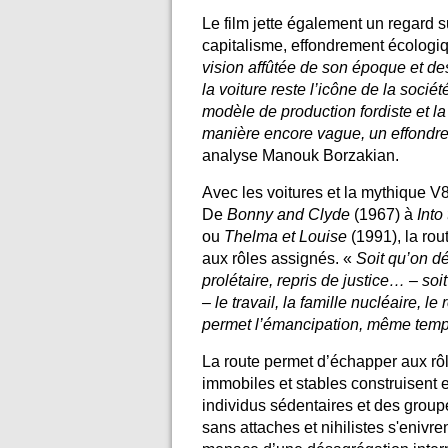
Le film jette également un regard 
capitalisme, effondrement écologiq
vision affûtée de son époque et des
la voiture reste l’icône de la socié
modèle de production fordiste et la
manière encore vague, un effondre
analyse Manouk Borzakian.
Avec les voitures et la mythique V8,
De
Bonny and Clyde
(1967) à
Into
ou
Thelma et Louise
(1991), la rou
aux rôles assignés. «
Soit qu’on dé
prolétaire, repris de justice… – soi
– le travail, la famille nucléaire, 
permet l’émancipation, même temp
La route permet d’échapper aux rôl
immobiles et stables construisent e
individus sédentaires et des gro
sans attaches et nihilistes s'enivren