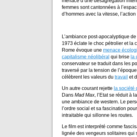
menace d’une désagrégation intern
femmes sont cantonnées à l’espace
d’hommes avec la vitesse, l’action 
L’ambiance post-apocalyptique d
1973 éclate le choc pétrolier et la
Rome évoque une
menace écolog
capitalisme néolibéral
qui brise
la
conservateur se traduit dans les 
traversé par la tension de l’époque. 
célèbrent les valeurs du
travail
et 
Un autre courant rejette
la sociét
Dans
Mad Max
, l’Etat se réduit à
une ambiance de western. Le perso
l’ordre social et sa fascination pour 
intraitable qui sillonne les routes.
Le film est interprété comme fascis
lignée des vengeurs solitaires qui s