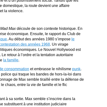
e et d’un pourrissement social. Tandis que les
 domestique, la route devient une affaire
et la violence.
e
Mad Max
découle de son contexte historique. En
 crise économique. Ensuite, le rapport du Club de
ique
. Au début des années 1980 s’impose
le
 contestation des années 1968
. Un virage
politiques économiques. Le Nouvel Hollywood est
Le retour à l’ordre et la tentation autoritaire
de
la famille
.
é de consommation
et embrasse le nihilisme
punk
.
 la police qui traque les bandes de hors-la-loi dans
nnage de Max semble tiraillé entre la défense de
le chaos, entre la vie de famille et le flic
ant à sa sortie. Max semble s’inscrire dans la
e substituent à une institution judiciaire