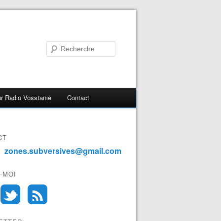
r Radio Vosstanie
Contact
CT
zones.subversives@gmail.com
-MOI