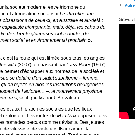
Autre
sur la société moderne, entre triomphe du
ue et atomisation sociale. «
Le film offre une
Grève vi
 obsessions de celle-ci, en Australie et au-delà :
té capitaliste triomphante, mais, déjà, les cahots du
 fin des Trente glorieuses font redouter, de
ment social et environnemental prochain
»,
 c’est la route qui est filmée sous tous les angles.
 the wild
(2007), en passant par
Easy Rider
(1967)
te permet d’échapper aux normes de la société et
sire se défaire d’un statut subalterne – femme,
t qu’on rejette en bloc les institutions bourgeoises
le respect de l’autorité… –, le mouvement physique
oraire
», souligne Manouk Borzakian.
es et aux hiérarchies sociales que les lieux
t renforcent. Les routes de
Mad Max
opposent des
upes nomades perçus comme déviants. Des jeunes
t de vitesse et de violence. Ils incarnent la