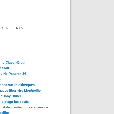
LES RÉCENTS
ng Class Hérault
essoir
 / No Pasaran 34
oing
lana sur Infokiosques
native libertaire Montpellier
it Bohy Bunel
la plage les pavés
cat de combat universitaire de
ellier