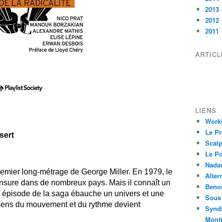
2013
2012
2011
ARTIC
LIENS
Worki
Le Pr
sert
Scalp
Le P
Nadar
premier long-métrage de George Miller. En 1979, le
Alter
ensure dans de nombreux pays. Mais il connaît un
Beno
r épisode de la saga ébauche un univers et une
Sous 
sens du mouvement et du rythme devient
Syndi
Montp