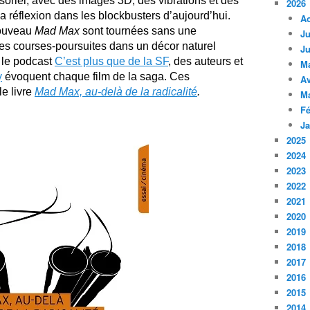
oriel, avec des images 3D, des vibrations et des
2026
la réflexion dans les blockbusters d’aujourd’hui.
A
nouveau
Mad Max
sont tournées sans une
Ju
les courses-poursuites dans un décor naturel
Ju
le podcast
C’est plus que de la SF
, des auteurs et
M
y
évoquent chaque film de la saga. Ces
Av
le livre
Mad Max, au-delà de la radicalité
.
M
Fé
Ja
2025
2024
2023
2022
2021
2020
2019
2018
2017
2016
2015
2014