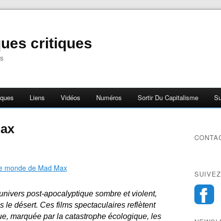
ues critiques
s
iques
Liens
Vidéos
Numéros
Sortir Du Capitalisme
Su
Max
CONTA
SUIVEZ
ivers post-apocalyptique sombre et violent,
le désert. Ces films spectaculaires reflètent
e, marquée par la catastrophe écologique, les