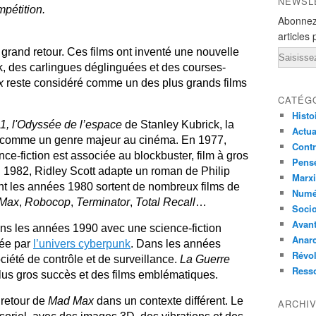
NEWSL
mpétition.
Abonnez
articles 
 grand retour. Ces films ont inventé une nouvelle
Email
k, des carlingues déglinguées et des courses-
x
reste considéré comme un des plus grands films
CATÉG
Histo
1, l'Odyssée de l’espace
de Stanley Kubrick, la
Actual
ée comme un genre majeur au cinéma. En 1977,
Contr
ence-fiction est associée au blockbuster, film à gros
Pensé
n 1982, Ridley Scott adapte un roman de Philip
Marxi
nt les années 1980 sortent de nombreux films de
Numé
Max
,
Robocop
,
Terminator
,
Total Recall
…
Socio
Avant
ns les années 1990 avec une science-fiction
Anarc
née par
l’univers cyberpunk
. Dans les années
Révol
iété de contrôle et de surveillance.
La Guerre
Ress
plus gros succès et des films emblématiques.
 retour de
Mad Max
dans un contexte différent. Le
ARCHI