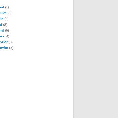
oût
(1)
illet
(5)
in
(4)
ai
(3)
ril
(5)
ars
(4)
vrier
(3)
nvier
(5)