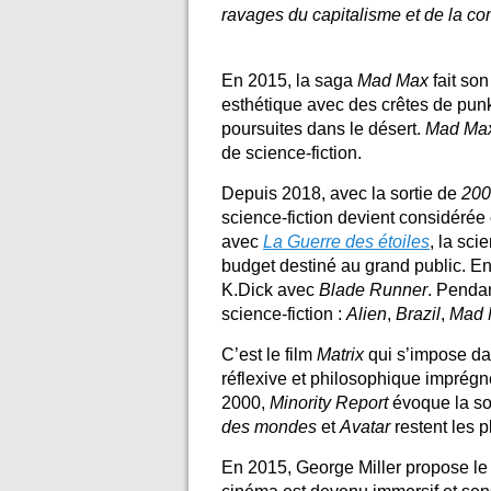
ravages du capitalisme et de la co
En 2015, la saga
Mad Max
fait son
esthétique avec des crêtes de pun
poursuites dans le désert.
Mad Ma
de science-fiction.
Depuis 2018, avec la sortie de
200
science-fiction devient considér
avec
La Guerre des étoiles
, la sci
budget destiné au grand public. E
K.Dick avec
Blade Runner
. Penda
science-fiction :
Alien
,
Brazil
,
Mad 
C’est le film
Matrix
qui s’impose da
réflexive et philosophique imprég
2000,
Minority Report
évoque la soc
des mondes
et
Avatar
restent les 
En 2015, George Miller propose le