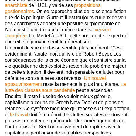
anarchiste
de l’UCL y va de ses
propositions
gestionnaires
. On se rapproche plus de la science fiction
que de la politique. Surtout, il est toujours curieux de voir
des anarchistes adopter une posture surplombante de
l'administration du capital, même dans sa
version
autogérée
. Du Medef à l'UCL, cette posture de l'expert qui
conseille le pouvoir semble généralisée.
Un point de vue de classe semble plus pertinent. C’est
évidemment l’angle mort du livre de Robert Boyer. Les
conséquences de la crise économique et sanitaire sur la
vie quotidienne des exploités restent le problème majeur
de cette situation. Il devient indispensable de lutter pour
défendre son salaire et ses revenus.
Un nouvel
appauvrissement
reste la menace la plus inquiétante.
La
lutte des classes sous pandémie
peut s’accentuer.
Ensuite, il reste illusoire de vouloir mieux gérer le
capitalisme à coups de Green New Deal et de plans de
relance. Ce système mortifère qui repose sur l’exploitation
et
le travail
doit être détruit. Les luttes sociales ne doivent
plus se contenter de quémander des aménagements de
l’ordre existant. Seul un mouvement de rupture avec le
capitalisme peut ouvrir de véritables perspectives.