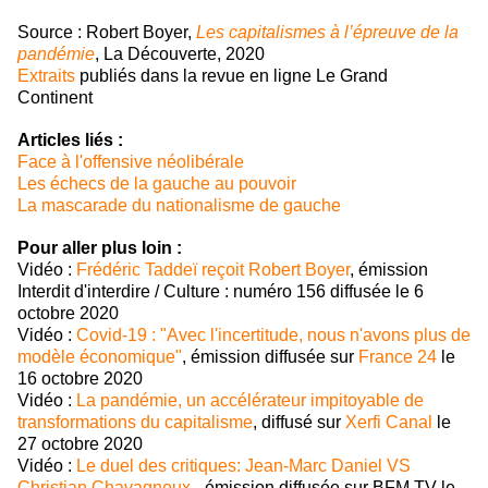
Source : Robert Boyer,
Les capitalismes à l’épreuve de la
pandémie
, La Découverte, 2020
Extraits
publiés dans la revue en ligne Le Grand
Continent
Articles liés :
Face à l'offensive néolibérale
Les échecs de la gauche au pouvoir
La mascarade du nationalisme de gauche
Pour aller plus loin :
Vidéo :
Frédéric Taddeï reçoit Robert Boyer
, émission
Interdit d'interdire / Culture : numéro 156 diffusée le 6
octobre 2020
Vidéo :
Covid-19 : "Avec l'incertitude, nous n'avons plus de
modèle économique"
, émission diffusée sur
France 24
le
16 octobre 2020
Vidéo :
La pandémie, un accélérateur impitoyable de
transformations du capitalisme
, diffusé sur
Xerfi Canal
le
27 octobre 2020
Vidéo :
Le duel des critiques: Jean-Marc Daniel VS
Christian Chavagneux
- émission diffusée sur BFM TV le