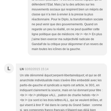
défendent l’Etat. Mais j’ai lu des articles sur les
mouvements sociaux qui respirent bien un mépris de
classe qui n’a rien à envier à la presse la plus
réactionnaire. Pour le Diplo, la transformation sociale
ne peut venir que des gouvernements. Quand on
regarde un peu la réalité, on ne peut qualifier cette
ligne politique que de médiocre.<br /> <br /> En plus
j’aime bien exercer ma subjectivité radicale de
Gandalf de la critique pour dégommer d’un revers de
main toutes les icônes de la gauche.
L
LN
02/02/2015 15:14
Un site dénommé &quot;serpent-libertaire&quot; et qui se dit
anarchiste individualiste mais s'avère être embeddé avec les
partis-de-gauche et syndicats a repris cet article, le 30/1, en
indiquant clairement la source, mais en lui donnant pour titre :
<br /> <br /> phillippe vALL , patron de charlie hebdo <br />
<br /> (ce sont ici les trois lettres ALL, qui se veulent drôles, et
qui visent à tirer P. Val dans le camp du Grand Satan : comme
si, ses compromis franco-français n'étaient pas déjà bien