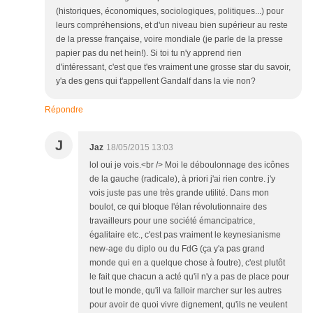
(historiques, économiques, sociologiques, politiques...) pour
leurs compréhensions, et d'un niveau bien supérieur au reste
de la presse française, voire mondiale (je parle de la presse
papier pas du net hein!). Si toi tu n'y apprend rien
d'intéressant, c'est que t'es vraiment une grosse star du savoir,
y'a des gens qui t'appellent Gandalf dans la vie non?
Répondre
J
Jaz
18/05/2015 13:03
lol oui je vois.<br /> Moi le déboulonnage des icônes
de la gauche (radicale), à priori j'ai rien contre. j'y
vois juste pas une très grande utilité. Dans mon
boulot, ce qui bloque l'élan révolutionnaire des
travailleurs pour une société émancipatrice,
égalitaire etc., c'est pas vraiment le keynesianisme
new-age du diplo ou du FdG (ça y'a pas grand
monde qui en a quelque chose à foutre), c'est plutôt
le fait que chacun a acté qu'il n'y a pas de place pour
tout le monde, qu'il va falloir marcher sur les autres
pour avoir de quoi vivre dignement, qu'ils ne veulent