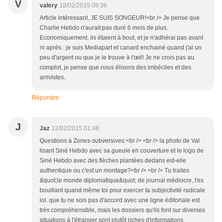
V
valery
18/02/2015 09:36
Article intéressant, JE SUIS SONGEUR!<br /> Je pense que
Charlie Hebdo n'aurait pas duré 6 mois de plus.
Economiquement, ils étaient à bout, et je n'adhérai pas avant
ni après : je suis Mediapart et canard enchainé quand j'ai un
peu d'argent ou que je le trouve à l'œil! Je ne crois pas au
complot, je pense que nous élisons des imbéciles et des
arrivistes.
Répondre
J
Jaz
12/02/2015 01:48
Questions à Zones-subversives:<br /> <br /> la photo de Val
lisant Siné Hebdo avec sa gueule en couverture et le logo de
Siné Hebdo avec des flèches plantées dedans est-elle
authentique ou c'est un montage?<br /> <br /> Tu traites
&quot;le monde diplomatique&quot; de journal médiocre, t'es
bouillant quand même toi pour exercer ta subjectivité radicale
lol. que tu ne sois pas d'accord avec une ligne éditoriale est
très compréhensible, mais les dossiers qu'ils font sur diverses
situations à l'étranger sont plutôt riches d'informations