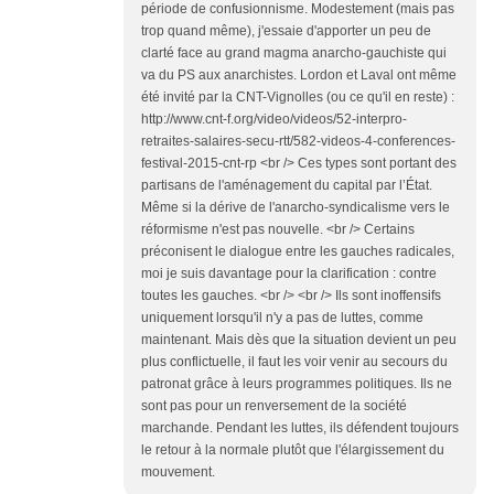
période de confusionnisme. Modestement (mais pas
trop quand même), j'essaie d'apporter un peu de
clarté face au grand magma anarcho-gauchiste qui
va du PS aux anarchistes. Lordon et Laval ont même
été invité par la CNT-Vignolles (ou ce qu'il en reste) :
http://www.cnt-f.org/video/videos/52-interpro-
retraites-salaires-secu-rtt/582-videos-4-conferences-
festival-2015-cnt-rp <br /> Ces types sont portant des
partisans de l'aménagement du capital par l’État.
Même si la dérive de l'anarcho-syndicalisme vers le
réformisme n'est pas nouvelle. <br /> Certains
préconisent le dialogue entre les gauches radicales,
moi je suis davantage pour la clarification : contre
toutes les gauches. <br /> <br /> Ils sont inoffensifs
uniquement lorsqu'il n'y a pas de luttes, comme
maintenant. Mais dès que la situation devient un peu
plus conflictuelle, il faut les voir venir au secours du
patronat grâce à leurs programmes politiques. Ils ne
sont pas pour un renversement de la société
marchande. Pendant les luttes, ils défendent toujours
le retour à la normale plutôt que l'élargissement du
mouvement.