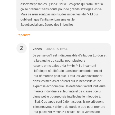
assez méprisables...)<br /> <br /> Les gens qui s'amusent à
ça se prennent sans doute pour de grands stratèges.<br />
Mais ce n'en sont pas moins, des imbéciles.<br /> Et qui
oublient : que l'antiaméricanisme est le
&quot;socialisme&quot; des imbéciles.
Répondre
Z
Zones
19/06/2015 16:54
Je pense qu'il est indispensable d'attaquer Lordon et
la la gauche du capital pour plusieurs
raisons principales : <br /> <br /> Ils incarnent
l'idéologie néolibérale dans leur comportement et
leur démarche politique. Il faut les voir plastronner
dans les médias et pérorer sur la nécessite d'une
expertise économique. Ils défendent avant tout leurs
intérêts individuels et leur intérêt de classe : celui
d'une petite bourgeoisie intellectuelle inféodée à
l’État. Ces types sont à démasquer. Ils ne critiquent
« les nouveaux chiens de garde » que pour prendre
leur place.<br /> <br /> Ensuite, nous vivons une