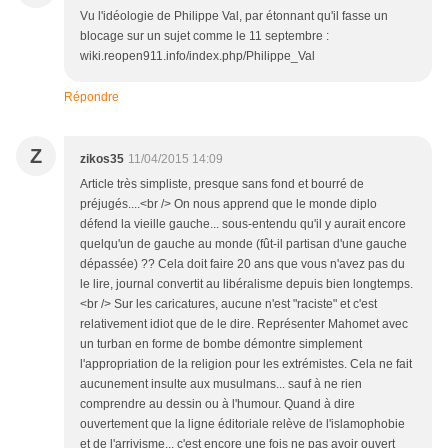
Vu l'idéologie de Philippe Val, par étonnant qu'il fasse un
blocage sur un sujet comme le 11 septembre :
wiki.reopen911.info/index.php/Philippe_Val
Répondre
Z
zikos35
11/04/2015 14:09
Article très simpliste, presque sans fond et bourré de
préjugés....<br /> On nous apprend que le monde diplo
défend la vieille gauche... sous-entendu qu'il y aurait encore
quelqu'un de gauche au monde (fût-il partisan d'une gauche
dépassée) ?? Cela doit faire 20 ans que vous n'avez pas du
le lire, journal convertit au libéralisme depuis bien longtemps.
<br /> Sur les caricatures, aucune n'est "raciste" et c'est
relativement idiot que de le dire. Représenter Mahomet avec
un turban en forme de bombe démontre simplement
l'appropriation de la religion pour les extrémistes. Cela ne fait
aucunement insulte aux musulmans... sauf à ne rien
comprendre au dessin ou à l'humour. Quand à dire
ouvertement que la ligne éditoriale relève de l'islamophobie
et de l'arrivisme... c'est encore une fois ne pas avoir ouvert