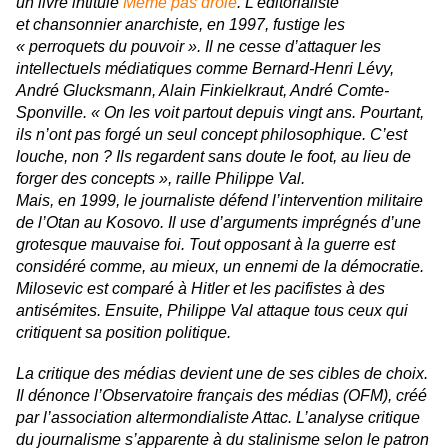
un livre intitulé
Même pas drôle
. L'éditorialiste
et chansonnier anarchiste, en 1997, fustige les
« perroquets du pouvoir ». Il ne cesse d’attaquer les
intellectuels médiatiques comme Bernard-Henri Lévy,
André Glucksmann, Alain Finkielkraut, André Comte-
Sponville. «
On les voit partout depuis vingt ans. Pourtant,
ils n’ont pas forgé un seul concept philosophique. C’est
louche, non ? Ils regardent sans doute le foot, au lieu de
forger des concepts
», raille Philippe Val.
Mais, en 1999, le journaliste défend l’intervention militaire
de l’Otan au Kosovo. Il use d’arguments imprégnés d’une
grotesque mauvaise foi. Tout opposant à la guerre est
considéré comme, au mieux, un ennemi de la démocratie.
Milosevic est comparé à Hitler et les pacifistes à des
antisémites. Ensuite, Philippe Val attaque tous ceux qui
critiquent sa position politique.
La critique des médias devient une de ses cibles de choix.
Il dénonce l’Observatoire français des médias (OFM), créé
par l’association altermondialiste Attac. L’analyse critique
du journalisme s’apparente à du stalinisme selon le patron