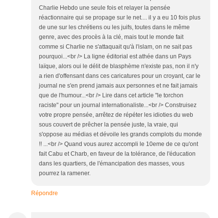
Charlie Hebdo une seule fois et relayer la pensée
réactionnaire qui se propage sur le net.... il y a eu 10 fois plus
de une sur les chrétiens ou les juifs, toutes dans le même
genre, avec des procès à la clé, mais tout le monde fait
comme si Charlie ne s'attaquait qu'à l'islam, on ne sait pas
pourquoi...<br /> La ligne éditorial est athée dans un Pays
laïque, alors oui le délit de blasphème n'existe pas, non il n'y
a rien d'offensant dans ces caricatures pour un croyant, car le
journal ne s'en prend jamais aux personnes et ne fait jamais
que de l'humour...<br /> Lire dans cet article "le torchon
raciste" pour un journal internationaliste...<br /> Construisez
votre propre pensée, arrêtez de répéter les idioties du web
sous couvert de prêcher la pensée juste, la vraie, qui
s'oppose au médias et dévoile les grands complots du monde
!! ...<br /> Quand vous aurez accompli le 10eme de ce qu'ont
fait Cabu et Charb, en faveur de la tolérance, de l'éducation
dans les quartiers, de l'émancipation des masses, vous
pourrez la ramener.
Répondre