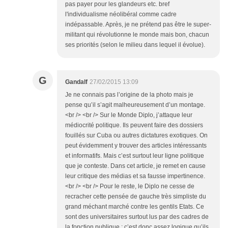
pas payer pour les glandeurs etc. bref
l'individualisme néolibéral comme cadre
indépassable. Après, je ne prétend pas être le super-
militant qui révolutionne le monde mais bon, chacun
ses priorités (selon le milieu dans lequel il évolue).
G
Gandalf
27/02/2015 13:09
Je ne connais pas l’origine de la photo mais je
pense qu’il s’agit malheureusement d’un montage.
<br /> <br /> Sur le Monde Diplo, j’attaque leur
médiocrité politique. Ils peuvent faire des dossiers
fouillés sur Cuba ou autres dictatures exotiques. On
peut évidemment y trouver des articles intéressants
et informatifs. Mais c’est surtout leur ligne politique
que je conteste. Dans cet article, je remet en cause
leur critique des médias et sa fausse impertinence.
<br /> <br /> Pour le reste, le Diplo ne cesse de
recracher cette pensée de gauche très simpliste du
grand méchant marché contre les gentils Etats. Ce
sont des universitaires surtout lus par des cadres de
la fonction publique : c’est donc assez logique qu’ils