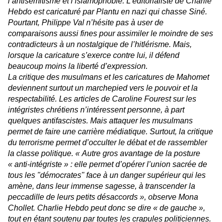
l’antisémitisme et l’islamophobie. L’éditorialiste de
Charlie
Hebdo
est caricaturé par Plantu en nazi qui chasse Siné.
Pourtant, Philippe Val n’hésite pas à user de
comparaisons aussi fines pour assimiler le moindre de ses
contradicteurs à un nostalgique de l’hitlérisme. Mais,
lorsque la caricature s’exerce contre lui, il défend
beaucoup moins la liberté d’expression.
La critique des musulmans et les caricatures de Mahomet
deviennent surtout un marchepied vers le pouvoir et la
respectabilité. Les articles de Caroline Fourest sur les
intégristes chrétiens n’intéressent personne, à part
quelques antifascistes. Mais attaquer les musulmans
permet de faire une carrière médiatique. Surtout, la critique
du terrorisme permet d’occulter le débat et de rassembler
la classe politique. «
Autre gros avantage de la posture
« anti-intégriste » : elle permet d’opérer l’union sacrée de
tous les "démocrates" face à un danger supérieur qui les
amène, dans leur immense sagesse, à transcender la
peccadille de leurs petits désaccords
», observe Mona
Chollet.
Charlie Hebdo
peut donc se dire « de gauche »,
tout en étant soutenu par toutes les crapules politiciennes.