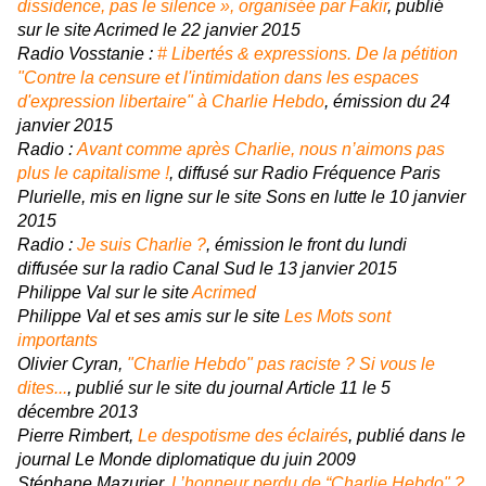
dissidence, pas le silence », organisée par
Fakir
, publié
sur le site Acrimed le 22 janvier 2015
Radio Vosstanie :
# Libertés & expressions. De la pétition
"Contre la censure et l'intimidation dans les espaces
d'expression libertaire" à Charlie Hebdo
, émission du 24
janvier 2015
Radio :
Avant comme après Charlie, nous n’aimons pas
plus le capitalisme !
, diffusé sur Radio Fréquence Paris
Plurielle, mis en ligne sur le site Sons en lutte le 10 janvier
2015
Radio :
Je suis Charlie ?
, émission le front du lundi
diffusée sur la radio Canal Sud le 13 janvier 2015
Philippe Val sur le site
Acrimed
Philippe Val et ses amis sur le site
Les Mots sont
importants
Olivier Cyran,
"Charlie Hebdo" pas raciste ? Si vous le
dites...
, publié sur le site du journal
Article 11
le 5
décembre 2013
Pierre Rimbert,
Le despotisme des
éclairés
,
publié dans le
journal Le Monde diplomatique du juin 2009
Stéphane Mazurier,
L’honneur perdu de “
Charlie Hebdo
" ?
,