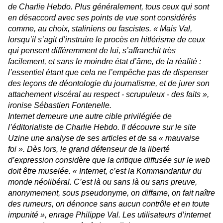
de
Charlie Hebdo
. Plus généralement, tous ceux qui sont
en désaccord avec ses points de vue sont considérés
comme, au choix, staliniens ou fascistes. «
Mais Val,
lorsqu’il s’agit d’instruire le procès en hitlérisme de ceux
qui pensent différemment de lui, s’affranchit très
facilement, et sans le moindre état d’âme, de la réalité :
l’essentiel étant que cela ne l’empêche pas de dispenser
des leçons de déontologie du journalisme, et de jurer son
attachement viscéral au respect - scrupuleux - des faits
»,
ironise Sébastien Fontenelle.
Internet demeure une autre cible privilégiée de
l’éditorialiste de
Charlie Hebdo
. Il découvre sur le site
Uzine une analyse de ses articles et de sa « mauvaise
foi ». Dès lors, le grand défenseur de la liberté
d’expression considère que la critique diffusée sur le web
doit être muselée. «
Internet, c’est la Kommandantur du
monde néolibéral. C’est là ou sans là ou sans preuve,
anonymement, sous pseudonyme, on diffame, on fait naître
des rumeurs, on dénonce sans aucun contrôle et en toute
impunité
», enrage Philippe Val. Les utilisateurs d’internet