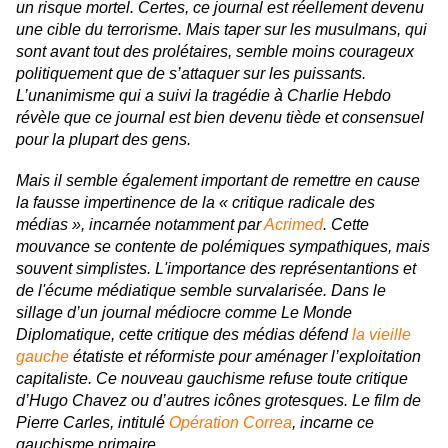
un risque mortel. Certes, ce journal est réellement devenu
une cible du terrorisme. Mais taper sur les musulmans, qui
sont avant tout des prolétaires, semble moins courageux
politiquement que de s’attaquer sur les puissants.
L’unanimisme qui a suivi la tragédie à
Charlie Hebdo
révèle que ce journal est bien devenu tiède et consensuel
pour la plupart des gens.
Mais il semble également important de remettre en cause
la fausse impertinence de la « critique radicale des
médias », incarnée notamment par
Acrimed
. Cette
mouvance se contente de polémiques sympathiques, mais
souvent simplistes. L'importance des représentantions et
de l'écume médiatique semble survalarisée. Dans le
sillage d’un journal médiocre comme
Le Monde
Diplomatique
, cette critique des médias défend
la vieille
gauche
étatiste et réformiste pour aménager l’exploitation
capitaliste. Ce nouveau gauchisme refuse toute critique
d’Hugo Chavez ou d’autres icônes grotesques. Le film de
Pierre Carles, intitulé
Opération Correa
,
incarne ce
gauchisme primaire.