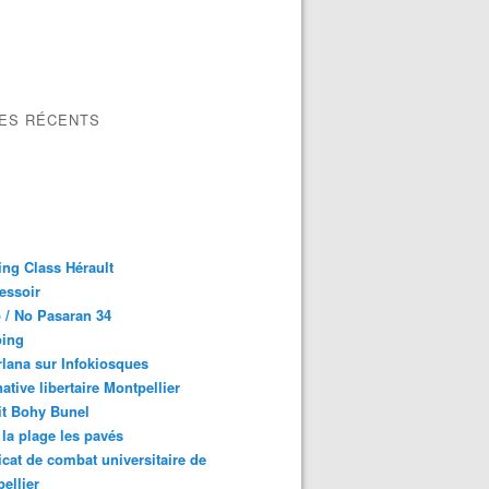
LES RÉCENTS
ng Class Hérault
essoir
 / No Pasaran 34
oing
lana sur Infokiosques
native libertaire Montpellier
it Bohy Bunel
la plage les pavés
cat de combat universitaire de
ellier