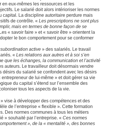
ver en eux-mêmes les ressources et les
ctifs. Le salarié doit alors intérioriser les normes
u capital. La discipline autoritaire perdure mais
tifs de contrôle. «
Les prescriptions ne sont plus
omplir, mais en termes de bonne façon de se
es « savoir faire » et « savoir être » orientent la
 adopter le bon comportement pour se conformer
«
subordination active
» des salariés. Le travail
lariés. «
Les relations aux autres et à soi s’en
que les échanges, la communication et l’activité
es auteurs. Le travailleur doit désormais vendre
 désirs du salarié se confondent avec les désirs
 « entrepreneur de lui-même » et doit gérer sa vie
logique du capital s’étend sur l’ensemble des
oloniser tous les aspects de la vie.
e » vise à développer des compétences et des
le de l’entreprise « flexible ». Cette formation
lles. Des normes communes à tous les métiers
ié » souhaité par l’entreprise. «
Ces normes
 comportement », de la « mentalité », des bonnes