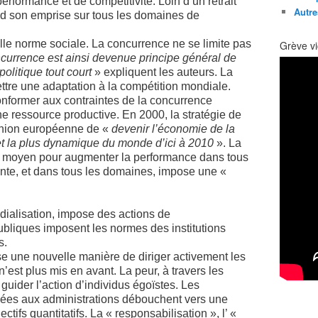
rformance et de compétitivité. Loin d’un retrait
Autre
nd son emprise sur tous les domaines de
lle norme sociale. La concurrence ne se limite pas
Grève vi
currence est ainsi devenue principe général de
olitique tout court
» expliquent les auteurs. La
ettre une adaptation à la compétition mondiale.
onformer aux contraintes de la concurrence
e ressource productive. En 2000, la stratégie de
’Union européenne de «
devenir l’économie de la
et la plus dynamique du monde d’ici à 2010
». La
 moyen pour augmenter la performance dans tous
ente, et dans tous les domaines, impose une «
ondialisation, impose des actions de
publiques imposent les normes des institutions
s.
une nouvelle manière de diriger activement les
n’est plus mis en avant. La peur, à travers les
guider l’action d’individus égoïstes. Les
es aux administrations débouchent vers une
ectifs quantitatifs. La « responsabilisation », l’ «