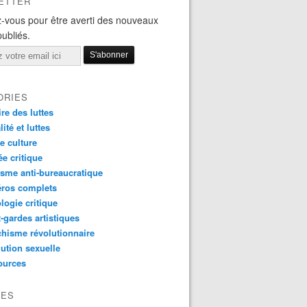
ETTER
-vous pour être averti des nouveaux
publiés.
ORIES
ire des luttes
ité et luttes
e culture
e critique
sme anti-bureaucratique
ros complets
logie critique
-gardes artistiques
hisme révolutionnaire
ution sexuelle
ources
VES