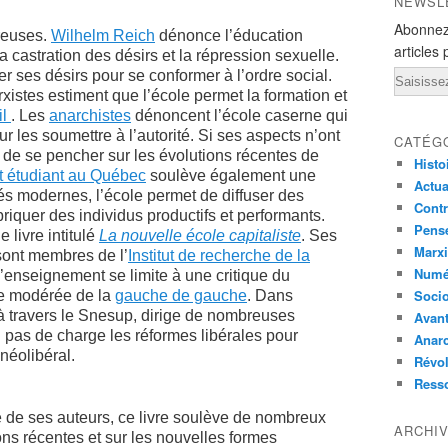
NEWSL
Abonnez
breuses.
Wilhelm Reich
dénonce l’éducation
articles 
 castration des désirs et la répression sexuelle.
ler ses désirs pour se conformer à l’ordre social.
Email
xistes estiment que l’école permet la formation et
il
. Les
anarchistes
dénoncent l’école caserne qui
r les soumettre à l’autorité. Si ses aspects n’ont
CATÉG
t de se pencher sur les évolutions récentes de
Histo
 étudiant au Québec
soulève également une
Actual
tés modernes, l’école permet de diffuser des
Contr
quer des individus productifs et performants.
Pensé
e livre intitulé
La nouvelle école capitaliste
. Ses
Marxi
sont membres de l’
Institut de recherche de la
Numé
l’enseignement se limite à une critique du
Socio
le modérée de la
gauche de gauche
. Dans
à travers le Snesup, dirige de nombreuses
Avant
 pas de charge les réformes libérales pour
Anarc
néolibéral.
Révol
Ress
e de ses auteurs, ce livre soulève de nombreux
ARCHI
ions récentes et sur les nouvelles formes