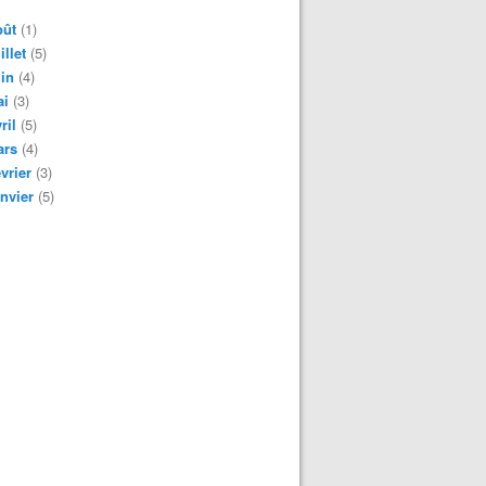
oût
(1)
illet
(5)
in
(4)
ai
(3)
ril
(5)
ars
(4)
vrier
(3)
nvier
(5)