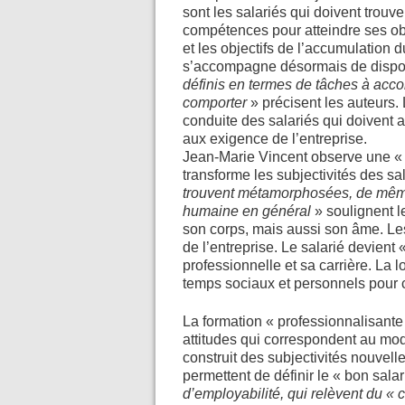
sont les salariés qui doivent trou
compétences pour atteindre ses obje
et les objectifs de l’accumulation d
s’accompagne désormais de disposi
définis en termes de tâches à acc
comporter
» précisent les auteurs. L
conduite des salariés qui doivent
aux exigence de l’entreprise.
Jean-Marie Vincent observe une 
transforme les subjectivités des sa
trouvent métamorphosées, de même 
humaine en général
» soulignent l
son corps, mais aussi son âme. Les
de l’entreprise. Le salarié devient
professionnelle et sa carrière. La 
temps sociaux et personnels pour c
La formation « professionnalisant
attitudes qui correspondent au modè
construit des subjectivités nouve
permettent de définir le « bon salar
d’employabilité, qui relèvent du «