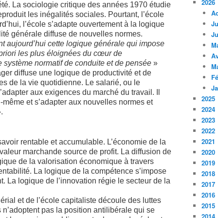
2026
iété. La sociologie critique des années 1970 étudie
A
produit les inégalités sociales. Pourtant, l’école
Ju
rd’hui, l’école s’adapte ouvertement à la logique
ité générale diffuse de nouvelles normes.
Ju
t aujourd’hui cette logique générale qui impose
M
riori les plus éloignées du cœur de
Av
e système normatif de conduite et de pensée
»
M
ger diffuse une logique de productivité et de
Fé
 de la vie quotidienne. Le salarié, ou le
Ja
s’adapter aux exigences du marché du travail. Il
2025
oi-même et s’adapter aux nouvelles normes et
2024
.
2023
2022
2021
 savoir rentable et accumulable. L’économie de la
 valeur marchande source de profit. La diffusion de
2020
ique de la valorisation économique à travers
2019
rentabilité. La logique de la compétence s’impose
2018
 La logique de l’innovation régie le secteur de la
2017
2016
ial et de l’école capitaliste découle des luttes
2015
n’adoptent pas la position antilibérale qui se
2014