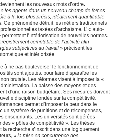
 deviennent les nouveaux mots d’ordre.
e les agents dans un nouveau champ de forces
le à la fois plus précis, idéalement quantifiable,
s. Ce phénomène détruit les métiers traditionnels
 professionnelles taxées d’archaïsme. L’ « auto-
 » permettent l’intériorisation de nouvelles normes.
nregistrement comptable de l’activité afin
ergies subjectives au travail
» précisent les
utomatique et intériorisée.
se à ne pas bouleverser le fonctionnement de
tifs sont ajoutés, pour faire disparaître les
non brutale. Les réformes visent à imposer la «
’administration. La baisse des moyens et des
ment d’une raison budgétaire. Ses mesures doivent
velle discipline fondée sur la compétitivité.
rformances permet d’imposer la peur dans le
vec un système de punitions et de récompenses,
les enseignants. Les universités sont gérées
des « pôles de compétitivité ». Les thèses
t la recherche s’inscrit dans une logiquement
uteurs, «
la mise en concurrence des