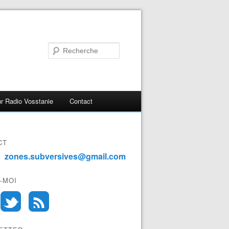
r Radio Vosstanie
Contact
CT
zones.subversives@gmail.com
-MOI