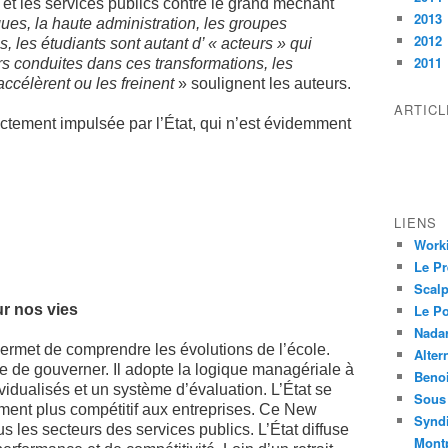
e et les services publics contre le grand méchant
2013
ues, la haute administration, les groupes
2012
, les étudiants sont autant d’ « acteurs » qui
2011
urs conduites dans ces transformations, les
ccélèrent ou les freinent
» soulignent les auteurs.
ARTIC
ctement impulsée par l’État, qui n’est évidemment
LIENS
Worki
Le Pr
Scalp
ur nos vies
Le P
Nadar
permet de comprendre les évolutions de l’école.
Alter
 de gouverner. Il adopte la logique managériale à
Beno
ividualisés et un système d’évaluation. L’État se
Sous 
ment plus compétitif aux entreprises. Ce New
Syndi
les secteurs des services publics. L’État diffuse
Montp