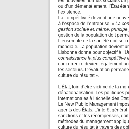
les nouvelles normes sociales de pe
ou d’un démantèlement, l’État éte
l’existence.
La compétitivité devient une nouve
à l’espace de l’entreprise. «
La con
gestion sociale et, même, principe p
gestion de la population doit perm
L’ensemble de la société doit se c
mondiale. La population devient un
Lisbonne donne pour objectif à l
connaissance la plus compétitive 
concurrence devient également un
les secteurs. L’évaluation perman
culture du résultat ».
L’État, loin d’être victime de la m
dénationalisation. Les politiques 
internationales à l’échelle des État
Le New Public Management impose 
agents des États. L’intérêt général 
sanctions et les récompenses, doit 
méthodes du management appliqué
culture du résultat à travers des obj