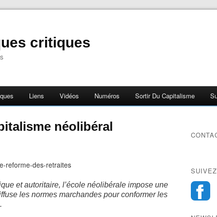
ues critiques
s
iques
Liens
Vidéos
Numéros
Sortir Du Capitalisme
Su
pitalisme néolibéral
CONTA
SUIVEZ
ique et autoritaire, l’école néolibérale impose une
 diffuse les normes marchandes pour conformer les
.