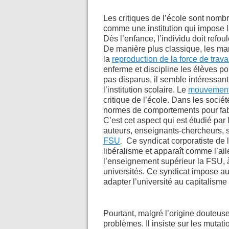
Les critiques de l’école sont nom
comme une institution qui impose la
Dès l’enfance, l’individu doit refou
De manière plus classique, les mar
la
reproduction de la force de trava
enferme et discipline les élèves pou
pas disparus, il semble intéressan
l’institution scolaire. Le
mouvement
critique de l’école. Dans les socié
normes de comportements pour fabri
C’est cet aspect qui est étudié par l
auteurs, enseignants-chercheurs, 
FSU
Ce syndicat corporatiste de 
.
libéralisme et apparaît comme l’ai
l’enseignement supérieur la FSU, 
universités. Ce syndicat impose au
adapter l’université au capitalisme 
Pourtant, malgré l’origine douteus
problèmes. Il insiste sur les mutat