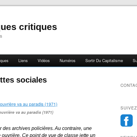
ues critiques
s
iques
Liens
Vidéos
Numéros
Sortir Du Capitalisme
Su
uttes sociales
CONTA
SUIVEZ
ouvrière va au paradis (1971)
 des archives policières. Au contraire, une
e ouvrière. Ce point de vue de classe jette un