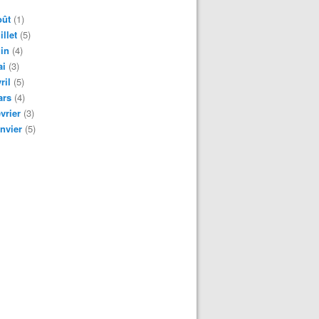
oût
(1)
illet
(5)
in
(4)
ai
(3)
ril
(5)
ars
(4)
vrier
(3)
nvier
(5)