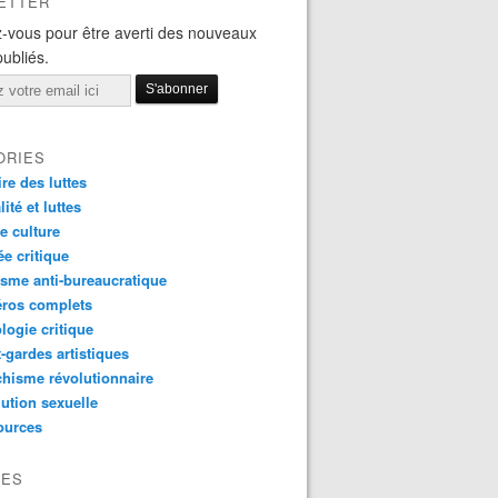
ETTER
-vous pour être averti des nouveaux
publiés.
ORIES
ire des luttes
ité et luttes
e culture
e critique
sme anti-bureaucratique
ros complets
logie critique
-gardes artistiques
hisme révolutionnaire
ution sexuelle
ources
VES