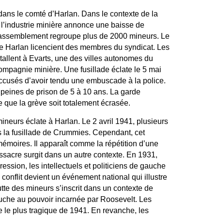
 dans le comté d’Harlan. Dans le contexte de la
 l’industrie minière annonce une baisse de
assemblement regroupe plus de 2000 mineurs. Le
de Harlan licencient des membres du syndicat. Les
tallent à Evarts, une des villes autonomes du
ompagnie minière. Une fusillade éclate le 5 mai
ccusés d’avoir tendu une embuscade à la police.
eines de prison de 5 à 10 ans. La garde
 que la grève soit totalement écrasée.
neurs éclate à Harlan. Le 2 avril 1941, plusieurs
s la fusillade de Crummies. Cependant, cet
émoires. Il apparaît comme la répétition d’une
assacre surgit dans un autre contexte. En 1931,
ssion, les intellectuels et politiciens de gauche
 conflit devient un événement national qui illustre
tte des mineurs s’inscrit dans un contexte de
auche au pouvoir incarnée par Roosevelt. Les
e le plus tragique de 1941. En revanche, les