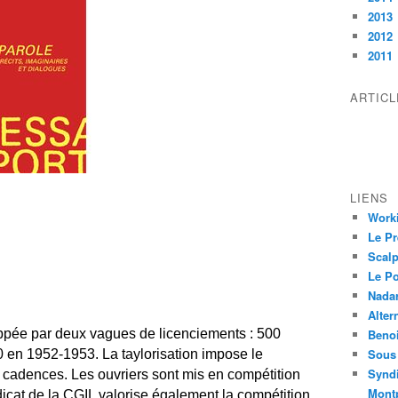
2013
2012
2011
ARTIC
LIENS
Worki
Le Pr
Scalp
Le P
Nadar
Alter
frappée par deux vagues de licenciements : 500
Beno
Sous 
 en 1952-1953. La taylorisation impose le
Syndi
 cadences. Les ouvriers sont mis en compétition
Montp
dicat de la CGIL valorise également la compétition