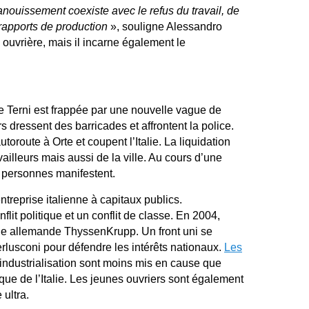
ouissement coexiste avec le refus du travail, de
 rapports de production
», souligne Alessandro
é ouvrière, mais il incarne également le
de Terni est frappée par une nouvelle vague de
s dressent des barricades et affrontent la police.
toroute à Orte et coupent l’Italie. La liquidation
vailleurs mais aussi de la ville. Au cours d’une
 personnes manifestent.
ntreprise italienne à capitaux publics.
flit politique et un conflit de classe. En 2004,
nale allemande ThyssenKrupp. Un front uni se
lusconi pour défendre les intérêts nationaux.
Les
sindustrialisation sont moins mis en cause que
ique de l’Italie. Les jeunes ouvriers sont également
 ultra.