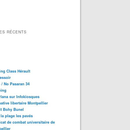
LES RÉCENTS
ng Class Hérault
essoir
 / No Pasaran 34
oing
lana sur Infokiosques
native libertaire Montpellier
it Bohy Bunel
la plage les pavés
cat de combat universitaire de
ellier