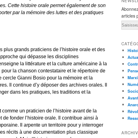
NEWSL
iales. Cette histoire orale permet également de son
Abonnez
orter par la mémoire des luttes et des pratiques
articles 
Email
CATÉG
plus grands praticiens de l’histoire orale et des
Histo
 approche qui dépasse les disciplines
Actual
seigne la littérature et la culture américaine à la
Contr
Pensé
pour la chanson contestataire et le répertoire de
Marxi
e cercle Gianni Bosio pour la mémoire et la
Numé
es. Il continue d’y déposer des archives orales.
Il
Socio
nger dans les pratiques, les traditions et la
Avant
Anarc
t comme un praticien de l’histoire avant de la
Révol
e fonder l’histoire orale. Il contribue ainsi à
Ress
oraine. Il arpente un territoire pour y interroger
 ces récits à une documentation plus classique
ARCHI