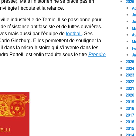
ou presse). Mais l’historien ne se place pas en
2026
A
ivilégie l’écoute et la relance.
Ju
ville industrielle de Ternie. Il se passionne pour
Ju
de résistance antifasciste et de luttes ouvrières.
M
èves mais aussi par l’équipe de
football
. Ses
Av
arlo Ginzburg. Elles permettent de souligner la
M
l dans la micro-histoire qui s’invente dans les
Fé
 Portelli est enfin traduite sous le titre
Prendre
Ja
2025
2024
2023
2022
2021
2020
2019
2018
2017
2016
2015
2014