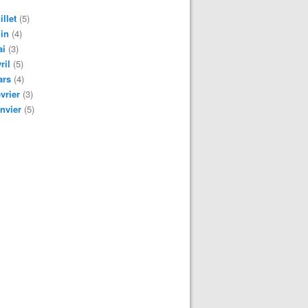
illet
(5)
in
(4)
ai
(3)
ril
(5)
ars
(4)
vrier
(3)
nvier
(5)