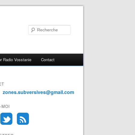
r Radio Vosstanie
Contact
CT
zones.subversives@gmail.com
-MOI