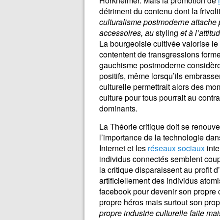
Horkheimer. Mais la promotion de
détriment du contenu dont la frivol
culturalisme postmoderne attache 
accessoires, au
styling
et à l’attit
La bourgeoisie cultivée valorise l
contentent de transgressions forme
gauchisme postmoderne considère
positifs, même lorsqu’ils embrassen
culturelle permettrait alors des mo
culture pour tous pourrait au contra
dominants.
La Théorie critique doit se renouvel
l’importance de la technologie dan
Internet et les
réseaux sociaux
inte
individus connectés semblent coupés
la critique disparaissent au profit d’
artificiellement des individus ato
facebook pour devenir son propre ca
propre héros mais surtout son prop
propre industrie culturelle faite ma