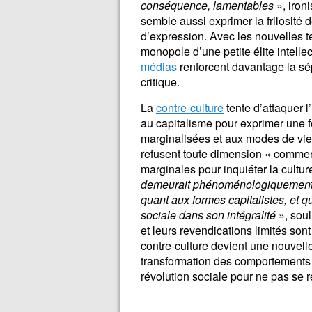
conséquence, lamentables
», iron
semble aussi exprimer la frilosité d
d’expression. Avec les nouvelles te
monopole d’une petite élite intell
médias
renforcent davantage la sép
critique.
La
contre-culture
tente d’attaquer 
au capitalisme pour exprimer une fo
marginalisées et aux modes de vie 
refusent toute dimension « commerc
marginales pour inquiéter la cult
demeurait phénoménologiquement lim
quant aux formes capitalistes, et qu
sociale dans son intégralité
», sou
et leurs revendications limités son
contre-culture devient une nouvelle
transformation des comportements 
révolution sociale pour ne pas se 