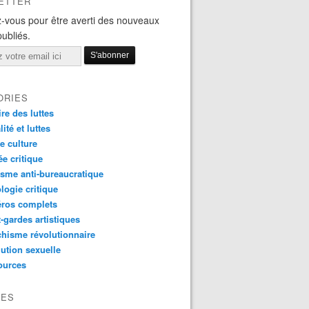
ETTER
-vous pour être averti des nouveaux
publiés.
ORIES
ire des luttes
ité et luttes
e culture
e critique
sme anti-bureaucratique
logie critique
ros complets
-gardes artistiques
hisme révolutionnaire
ution sexuelle
ources
VES