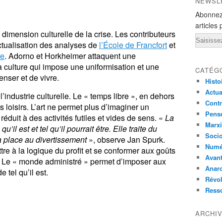
NEWSL
Abonnez
articles 
dimension culturelle de la crise. Les contributeurs
Email
tualisation des analyses de
l’École de Francfort
et
le
. Adorno et Horkheimer attaquent une
a culture qui impose une uniformisation et une
CATÉG
nser et de vivre.
Histo
Actual
industrie culturelle. Le « temps libre », en dehors
Contr
es loisirs. L’art ne permet plus d’imaginer un
Pensé
éduit à des activités futiles et vides de sens. «
La
Marxi
’il est et tel qu’il pourrait être. Elle traite du
Socio
a place au divertissement
», observe Jan Spurk.
Numé
ttre à la logique du profit et se conformer aux goûts
Avant
 Le « monde administré » permet d’imposer aux
Anarc
 tel qu’il est.
Révol
Ress
ARCHI