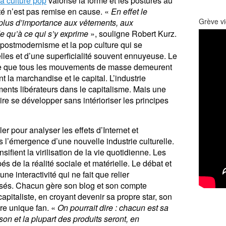
la culture pop
valorise la forme et les postures au
ité n’est pas remise en cause. «
En effet le
Grève vi
plus d’importance aux vêtements, aux
ude qu’à ce qui s’y exprime
», souligne Robert Kurz.
e postmodernisme et la pop culture qui se
lles et d’une superficialité souvent ennuyeuse.
Le
 que tous les mouvements de masse demeurent
t la marchandise et le capital. L’industrie
ments libérateurs dans le capitalisme. Mais une
ire se développer sans intérioriser les principes
er pour analyser les effets d’Internet et
s l’émergence d’une nouvelle industrie culturelle.
nsifient la virilisation de la vie quotidienne. Les
 de la réalité sociale et matérielle. Le débat et
une interactivité qui ne fait que relier
misés. Chacun gère son blog et son compte
pitaliste, en croyant devenir sa propre star, son
re unique fan. «
On pourrait dire : chacun est sa
ison et la plupart des produits seront, en