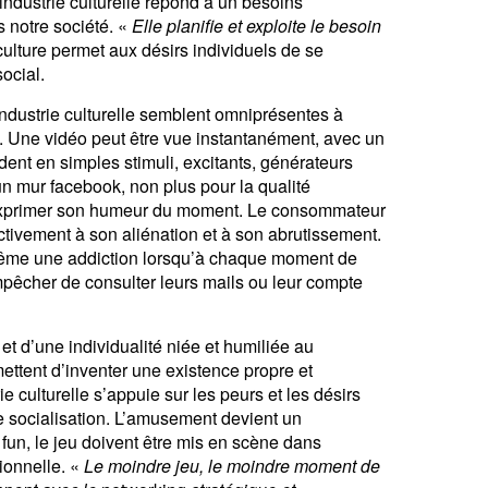
industrie culturelle répond à un besoins
s notre société. «
Elle planifie et exploite le besoin
ulture permet aux désirs individuels de se
ocial.
industrie culturelle semblent omniprésentes à
ns. Une vidéo peut être vue instantanément, avec un
dent en simples stimuli, excitants, générateurs
un mur facebook, non plus pour la qualité
exprimer son humeur du moment. Le consommateur
r activement à son aliénation et à son abrutissement.
me une addiction lorsqu’à chaque moment de
empêcher de consulter leurs mails ou leur compte
et d’une individualité niée et humiliée au
ettent d’inventer une existence propre et
ie culturelle s’appuie sur les peurs et les désirs
e socialisation. L’amusement devient un
e fun, le jeu doivent être mis en scène dans
sionnelle. «
Le moindre jeu, le moindre moment de