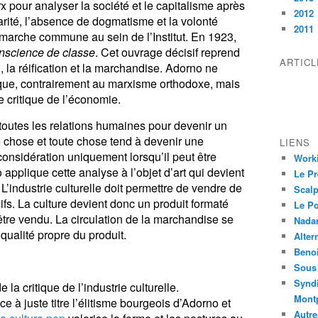
rx pour analyser la société et le capitalisme après
2012
narité, l’absence de dogmatisme et la volonté
2011
marche commune au sein de l’Institut. En 1923,
onscience de classe
. Cet ouvrage décisif reprend
ARTIC
n, la réification et la marchandise. Adorno ne
e, contrairement au marxisme orthodoxe, mais
 critique de l’économie.
toutes les relations humaines pour devenir un
e chose et toute chose tend à devenir une
LIENS
considération uniquement lorsqu’il peut être
Worki
applique cette analyse à l’objet d’art qui devient
Le Pr
.
L’industrie culturelle doit permettre de vendre de
Scalp
fs. La culture devient donc un produit formaté
Le P
d’être vendu. La circulation de la marchandise se
Nadar
qualité propre du produit.
Alter
Beno
Sous 
Syndi
e la critique de l’industrie culturelle.
Montp
 à juste titre l’élitisme bourgeois d’Adorno et
Autre