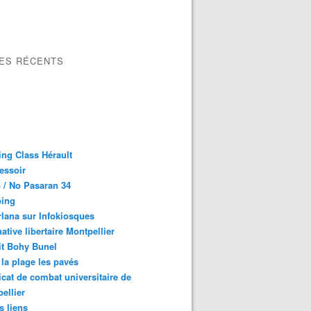
LES RÉCENTS
ng Class Hérault
essoir
 / No Pasaran 34
oing
lana sur Infokiosques
native libertaire Montpellier
it Bohy Bunel
la plage les pavés
cat de combat universitaire de
ellier
s liens