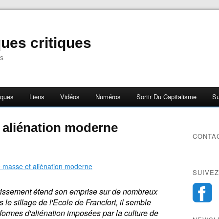
ues critiques
s
iques
Liens
Vidéos
Numéros
Sortir Du Capitalisme
Su
 aliénation moderne
CONTA
SUIVEZ
vertissement étend son emprise sur de nombreux
 le sillage de l'Ecole de Francfort, il semble
formes d'alién
ation imposées par la culture de