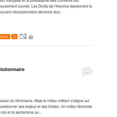
ion française et la philosophie des Lumières ont
 mouvement ouvrier. Les Droits de l'Homme deviennent le
ourant révolutionnaire dénonce leur...
epost
0
lutionnaire
…
u du féminisme. Mais le milieu militant s'aligne sur
questionner ses enjeux et ses limites. Un milieu féministe
soi et le sectarisme au...