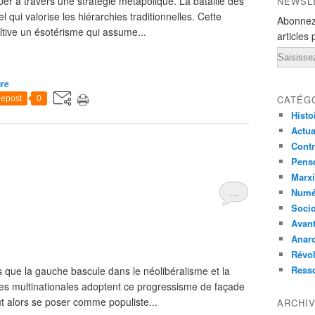
per à travers une stratégie métapolique. La bataille des
NEWSL
l qui valorise les hiérarchies traditionnelles. Cette
Abonnez
tive un ésotérisme qui assume...
articles 
Email
ure
CATÉG
epost
0
Histo
Actual
Contr
Pensé
Marxi
…
Numé
Socio
Avant
Anarc
Révol
Ress
s que la gauche bascule dans le néolibéralisme et la
les multinationales adoptent ce progressisme de façade
ut alors se poser comme populiste...
ARCHI