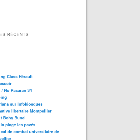
LES RÉCENTS
ng Class Hérault
essoir
 / No Pasaran 34
oing
lana sur Infokiosques
native libertaire Montpellier
it Bohy Bunel
la plage les pavés
cat de combat universitaire de
ellier