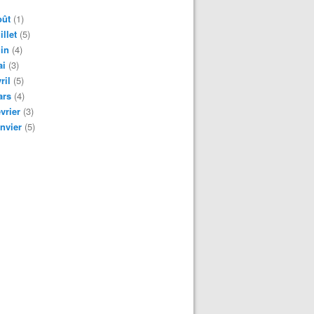
oût
(1)
illet
(5)
in
(4)
ai
(3)
ril
(5)
ars
(4)
vrier
(3)
nvier
(5)