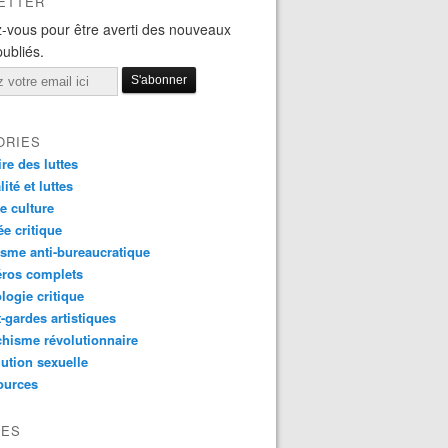
ETTER
-vous pour être averti des nouveaux
publiés.
ORIES
ire des luttes
ité et luttes
e culture
e critique
sme anti-bureaucratique
ros complets
logie critique
-gardes artistiques
hisme révolutionnaire
ution sexuelle
ources
VES