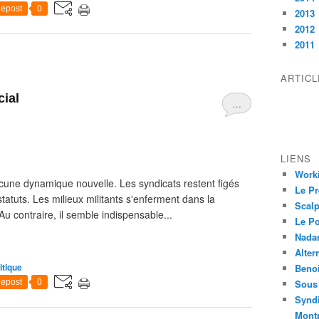
epost
0
2013
2012
2011
ARTIC
ial
…
LIENS
Worki
une dynamique nouvelle. Les syndicats restent figés
Le Pr
tatuts. Les milieux militants s'enferment dans la
Scalp
. Au contraire, il semble indispensable...
Le P
Nadar
Alter
itique
Beno
epost
0
Sous 
Syndi
Montp