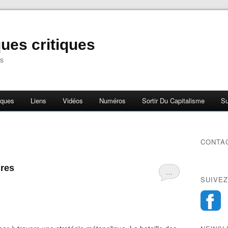
ues critiques
s
iques
Liens
Vidéos
Numéros
Sortir Du Capitalisme
Su
CONTA
ures
…
SUIVEZ