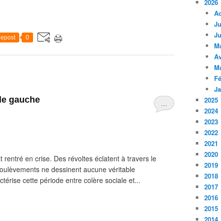
2026
A
Ju
Ju
epost
0
M
Av
M
Fé
Ja
de gauche
2025
…
2024
2023
2022
2021
2020
 rentré en crise. Des révoltes éclatent à travers le
2019
oulèvements ne dessinent aucune véritable
2018
érise cette période entre colère sociale et...
2017
2016
2015
2014