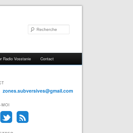
r Radio Vosstanie
Contact
CT
zones.subversives@gmail.com
-MOI