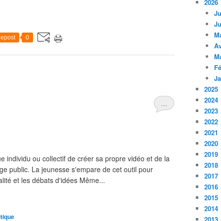
2026
Ju
Ju
M
epost
0
Av
M
Fé
Ja
2025
2024
…
2023
2022
2021
2020
2019
individu ou collectif de créer sa propre vidéo et de la
2018
arge public. La jeunesse s'empare de cet outil pour
2017
lité et les débats d'idées Même...
2016
2015
2014
itique
2013