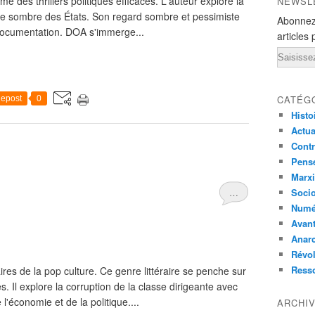
es thrillers politiques efficaces. L'auteur explore la
NEWSL
 face sombre des États. Son regard sombre et pessimiste
Abonnez
documentation. DOA s'immerge...
articles 
Email
CATÉG
epost
0
Histo
Actual
Contr
Pensé
Marxi
…
Socio
Numé
Avant
Anarc
Révol
Ress
res de la pop culture. Ce genre littéraire se penche sur
. Il explore la corruption de la classe dirigeante avec
l'économie et de la politique....
ARCHI