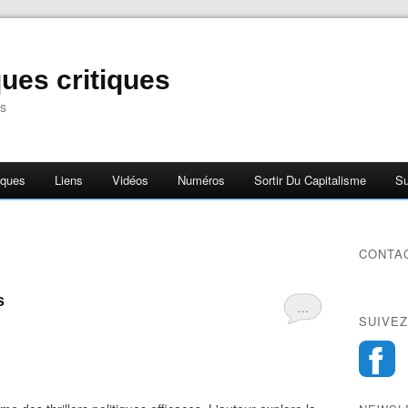
ues critiques
s
iques
Liens
Vidéos
Numéros
Sortir Du Capitalisme
Su
CONTA
s
…
SUIVEZ