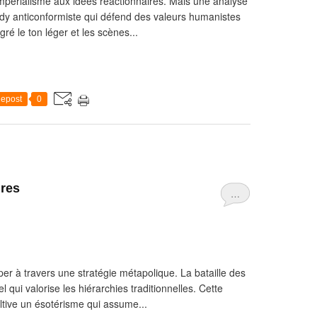
mpérialisme aux idées réactionnaires. Mais une analyse
dy anticonformiste qui défend des valeurs humanistes
ré le ton léger et les scènes...
epost
0
ures
…
per à travers une stratégie métapolique. La bataille des
l qui valorise les hiérarchies traditionnelles. Cette
tive un ésotérisme qui assume...