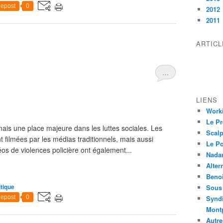
epost
0
2012
2011
ARTIC
…
LIENS
Worki
Le Pr
ais une place majeure dans les luttes sociales. Les
Scalp
 filmées par les médias traditionnels, mais aussi
Le P
éos de violences policière ont également...
Nadar
Alter
Beno
itique
Sous 
epost
0
Syndi
Montp
Autre