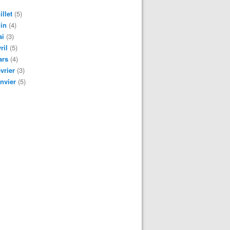
illet
(5)
in
(4)
ai
(3)
ril
(5)
ars
(4)
vrier
(3)
nvier
(5)