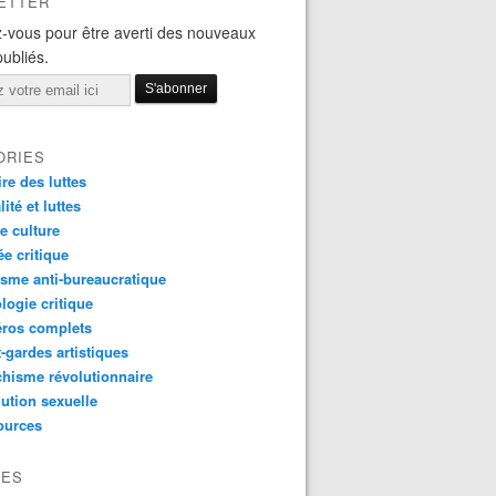
ETTER
-vous pour être averti des nouveaux
publiés.
ORIES
ire des luttes
ité et luttes
e culture
e critique
sme anti-bureaucratique
logie critique
ros complets
-gardes artistiques
hisme révolutionnaire
ution sexuelle
ources
VES