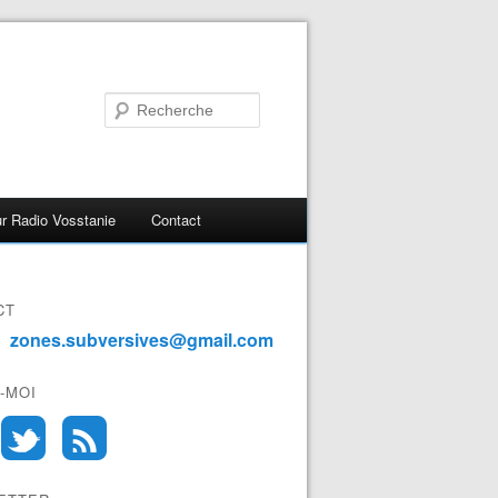
r Radio Vosstanie
Contact
CT
zones.subversives@gmail.com
-MOI