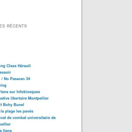
LES RÉCENTS
ng Class Hérault
essoir
 / No Pasaran 34
oing
lana sur Infokiosques
native libertaire Montpellier
it Bohy Bunel
la plage les pavés
cat de combat universitaire de
ellier
s liens