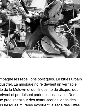
ompagne les rébellions politiques. Le blues urbain
ndustriel. La musique noire devient un véritable
té de la Motown et de l’industrie du disque, des
ivent et produisent partout dans la ville. Des
se produisent sur des avant-scènes, dans des
es fresques murales évoquent la saga des luttes