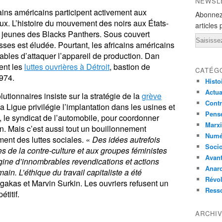
NEWSL
ains américains participent activement aux
Abonnez
. L’histoire du mouvement des noirs aux États-
articles 
es jeunes des Blacks Panthers. Sous couvert
Email
lasses est éludée. Pourtant, les africains américains
ables d’attaquer l’appareil de production. Dan
ent les
luttes ouvrières à Détroit
, bastion de
CATÉG
1974.
Histo
Actual
lutionnaires insiste sur la stratégie de la
grève
Contr
a Ligue privilégie l’implantation dans les usines et
Pensé
 le syndicat de l’automobile, pour coordonner
Marxi
on. Mais c’est aussi tout un bouillonnement
Numé
ent des luttes sociales. «
Des idées autrefois
Socio
s de la contre-culture et aux groupes féministes
Avant
rigine d’innombrables revendications et actions
Anarc
n. L’éthique du travail capitaliste a été
Révol
gakas et Marvin Surkin. Les ouvriers refusent un
Ress
étitif.
ARCHI