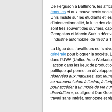
De Ferguson à Baltimore, les afric
émeutes
et aux mouvements sociaux
Unis insiste sur les étudiants et l
d’intersectionnalité, la lutte des c
sont très souvent des ouvriers, cap
Georgakas et Marvin Surkin décriv
l’industrie automobile, de 1967 à 
La Ligue des travailleurs noirs révo
générale
pour bloquer la société. L
dans l’UWA (United Auto Workers),
l’action dans les lieux de producti
politique qui permet un développem
réservées aux marxistes, aux jeune
se retrouvent alors à l’usine, à l’o
pour accéder à un mode de vie humai
discréditée
», soulignent Dan Geor
travail sans intérêt, monotone et rép