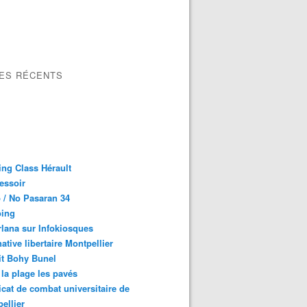
LES RÉCENTS
ng Class Hérault
essoir
 / No Pasaran 34
oing
lana sur Infokiosques
native libertaire Montpellier
it Bohy Bunel
la plage les pavés
cat de combat universitaire de
ellier