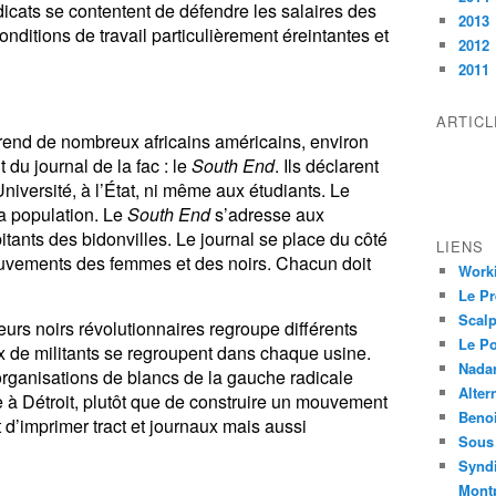
dicats se contentent de défendre les salaires des
2013
nditions de travail particulièrement éreintantes et
2012
2011
ARTIC
rend de nombreux africains américains, environ
 du journal de la fac : le
South End
. Ils déclarent
niversité, à l’État, ni même aux étudiants. Le
la population. Le
South End
s’adresse aux
bitants des bidonvilles. Le journal se place du côté
LIENS
ouvements des femmes et des noirs. Chacun doit
Worki
Le Pr
Scalp
eurs noirs révolutionnaires regroupe différents
Le P
ux de militants se regroupent dans chaque usine.
Nadar
organisations de blancs de la gauche radicale
Alter
le à Détroit, plutôt que de construire un mouvement
Beno
 d’imprimer tract et journaux mais aussi
Sous 
Syndi
Montp