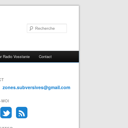
r Radio Vosstanie
Contact
CT
zones.subversives@gmail.com
-MOI