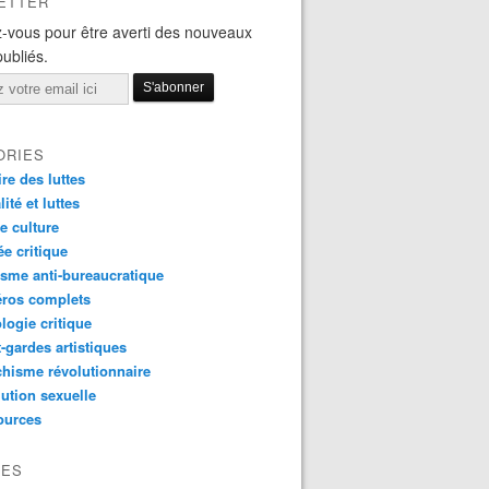
ETTER
-vous pour être averti des nouveaux
publiés.
ORIES
ire des luttes
ité et luttes
e culture
e critique
sme anti-bureaucratique
ros complets
logie critique
-gardes artistiques
hisme révolutionnaire
ution sexuelle
ources
VES