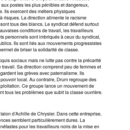
s aux postes les plus pénibles et dangereux,
e. Ils exercent des métiers physiques
 à risques. La direction alimente le racisme
i sont tous des blancs. Le syndicat défend surtout
uvaises conditions de travail, les travailleurs
êts personnels sont imbriqués à ceux du syndicat,
blics. Ils sont liés aux mouvements progressistes
ermet de briser la solidarité de classe.
quis sociaux mais ne lutte pas contre la précarité
e travail. Sa direction comprend peu de femmes et
egardent les grèves avec paternalisme. Ils
 pouvoir local.
Au contraire, Drum regroupe des
l’exploitation. Ce groupe lance un mouvement de
t tous les problèmes que subit la classe ouvrière.
alon d’Achille de Chrysler. Dans cette entreprise,
dences semblent particulièrement dures. La
néfastes pour les travailleurs noirs de la mise en