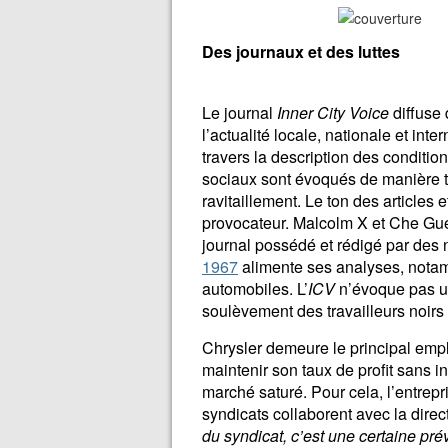
Des journaux et des luttes
Le journal
Inner City Voice
diffuse
l’actualité locale, nationale et in
travers la description des conditions
sociaux sont évoqués de manière trè
ravitaillement. Le ton des articles
provocateur. Malcolm X et Che Gu
journal possédé et rédigé par des no
1967
alimente ses analyses, notam
automobiles. L’
ICV
n’évoque pas un 
soulèvement des travailleurs noirs
Chrysler demeure le principal empl
maintenir son taux de profit sans i
marché saturé. Pour cela, l’entrep
syndicats collaborent avec la direc
du syndicat, c’est une certaine prév