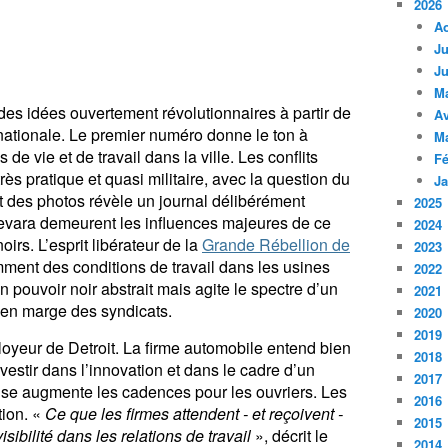
2026
A
Ju
Ju
M
 des idées ouvertement révolutionnaires à partir de
Av
ternationale. Le premier numéro donne le ton à
M
 de vie et de travail dans la ville. Les conflits
Fé
s pratique et quasi militaire, avec la question du
Ja
 et des photos révèle un journal délibérément
2025
evara demeurent les influences majeures de ce
2024
irs. L’esprit libérateur de la
Grande Rébellion de
2023
ment des conditions de travail dans les usines
2022
pouvoir noir abstrait mais agite le spectre d’un
2021
 en marge des syndicats.
2020
2019
oyeur de Detroit. La firme automobile entend bien
2018
nvestir dans l’innovation et dans le cadre d’un
2017
rise augmente les cadences pour les ouvriers. Les
2016
tion. «
Ce que les firmes attendent - et reçoivent -
2015
isibilité dans les relations de travail
», décrit le
2014