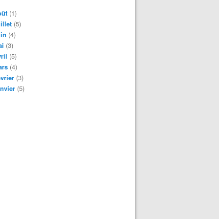
oût
(1)
illet
(5)
in
(4)
ai
(3)
ril
(5)
ars
(4)
vrier
(3)
nvier
(5)