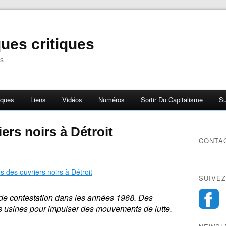
ues critiques
s
iques
Liens
Vidéos
Numéros
Sortir Du Capitalisme
Su
ers noirs à Détroit
CONTA
SUIVEZ
er de contestation dans les années 1968. Des
es usines pour impulser des mouvements de lutte.