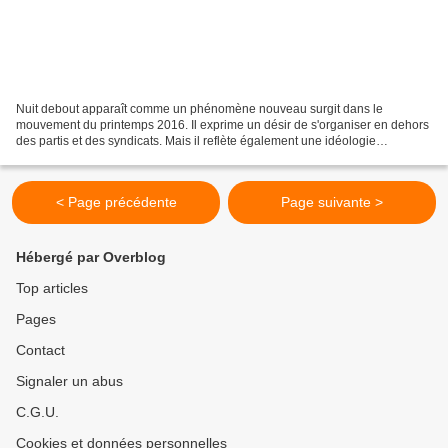
Nuit debout apparaît comme un phénomène nouveau surgit dans le
mouvement du printemps 2016. Il exprime un désir de s'organiser en dehors
des partis et des syndicats. Mais il reflète également une idéologie
citoyenniste déconnectée des grèves et des luttes...
< Page précédente
Page suivante >
Hébergé par Overblog
Top articles
Pages
Contact
Signaler un abus
C.G.U.
Cookies et données personnelles