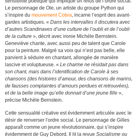
sensibilité poétique qui implique un refus de l’ordre social.
Le personnage de Ole, un artiste du groupe Python qui
s’inspire du
mouvement Cobra
, incarne l’esprit des avant-
gardes artistiques. «
Dans les intervalles il discutera avec
d’autres Scandinaves d’une culture de l’oubli et de l’oubli
de la culture
», décrit avec ironie Michèle Bernstein.
Geneviève chante, avec aussi peu de talent que Carole
pour la peinture. Malgré sa voix qui n’est pas belle, elle
parvient à séduire en chantant, allongée de manière
lascive et voluptueuse. «
Le charme ne résidait pas dans
son chant, mais dans l’identification de Carole à ses
chansons (des histoires d’amour, des chansons de marins,
de fausses complaintes d’amours perdues et retrouvées),
et de la belle image qu’elle donnait d’une jeune fille
»,
précise Michèle Bernstein.
Cette sensualité créative est évidemment articulée avec le
désir de renverser l'ordre social. Le personnage de Gilles
apparaît comme un jeune révolutionnaire, qui s’inspire
évidemment de Guy Debord. Il lit la revue
Socialisme ou