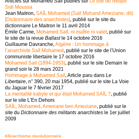
Articles sur Mohamed Saïl publiés sur
Le site de Nedjib
Sidi Moussa
Jean Maitron,
SAÏL Mohamed (Saïl Mohand Ameziane, dit)
[Dictionnaire des anarchistes]
, publié sur le site du
dictionnaire Le Maitron le 11 avril 2014
Émile Carme,
Mohamed Saïl, ni maître ni valet
, publié sur
le site de la revue
Ballast
le 14 octobre 2016
Guillaume Davranche,
Algérie : Un hommage à
l’anarchiste Saïl Mohamed
, publié sur le site de l'Union
communiste libertaire le 17 octobre 2016
Mohamed Saïl (1894-1953)
, publié sur le site Demain le
grand soir le 28 mars 2021
Hommage à Mohamed Saïl
, Article paru dans
Le
Libertaire
, n° 390, 20 mai 1954, publié sur le site La Voie
du Jaguar le 7 février 2017
La mentalité kabyle et qui était Mohamed SAÏL ?
, publié
sur le site L'En Dehors
SAÏL, Mohamed, Ameriane ben Ameziane
, publié sur le
site du
Dictionnaire des militants anarchistes
le 1er juillet
2009
#Anarchisme révolutionnaire