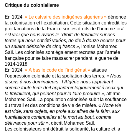
Critique du colonialisme
En 1924,
« Le calvaire des indigènes algériens »
dénonce
la colonisation et l’exploitation. Cette situation contredit les
proclamations de la France sur les droits de l’homme. «
Il
est vrai que nous avons le "droit" de travailler sur ces
terres qui nous ont été volées, de dix à douze heures pour
un salaire dérisoire de cinq francs
», ironise Mohamed
Saïl. Les colonisés sont également recrutés par l’armée
française pour se faire massacrer pendant la guerre de
1914-1918.
En 1924,
« A bas le code de l’indigénat »
attaque
l’oppression coloniale et la spoliation des terres. «
Nous
disons à nos dominateurs : l’Algérie nous appartient
comme toute terre doit appartenir logiquement à ceux qui
la travaillent, qui peinent pour la faire produire
», affirme
Mohamed Saïl. La population colonisée subit la souffrance
du travail et des conditions de vie de misère. «
Notre vie
est vide, sans objets, en proie aux affres de la faim, aux
humiliations continuelles et la mort au bout, comme
délivrance pour sûr
», décrit Mohamed Saïl.
Les colonisateurs ont détruit la solidarité, la culture et la