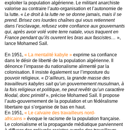
exploiter la population algérienne. Le militant anarchiste
valorise au contraire l’auto-organisation et l’autonomie de
la lutte. «
Le droit à la lutte ne se donne jamais, mais il se
prend. Brisez ces lourdes chaînes qui vous retiennent
dans l’esclavage, refusez votre confiance aux gouvernants
qui, après avoir volé votre terre natale, vous traquent en
France pendant qu’ils ouvrent les bras aux fascistes…
»,
lance Mohamed Saïl.
En 1951,
« La mentalité kabyle »
exprime sa confiance
dans le désir de liberté de la population algérienne. Il
dénonce l’impasse du nationalisme alimenté par la
colonisation. Il insiste également sur l’imposture du
pouvoir religieux. «
D’ailleurs, la grande masse des
travailleurs kabyles sait qu’un gouvernement musulman, à
la fois religieux et politique, ne peut revêtir qu’un caractère
féodal, donc primitif
», précise Mohamed Saïl. Il propose
l’auto-gouvernement de la population et un fédéralisme
libertaire qui s’organise de bas en haut.
En 1951,
« Le calvaire des travailleurs nord-
africains »
évoque le racisme de la population française.
Le colonialisme et la propagande médiatique parviennent