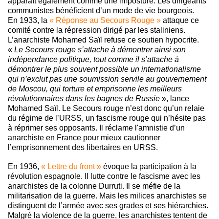
apparaît également comme une imposture. Les dirigeants
communistes bénéficient d’un mode de vie bourgeois.
En 1933, la
« Réponse au Secours Rouge »
attaque ce
comité contre la répression dirigé par les staliniens.
L’anarchiste Mohamed Saïl refuse ce soutien hypocrite.
«
Le Secours rouge s’attache à démontrer ainsi son
indépendance politique, tout comme il s’attache à
démontrer le plus souvent possible un internationalisme
qui n’exclut pas une soumission servile au gouvernement
de Moscou, qui torture et emprisonne les meilleurs
révolutionnaires dans les bagnes de Russie
», lance
Mohamed Saïl. Le Secours rouge n’est donc qu’un relaie
du régime de l’URSS, un fascisme rouge qui n’hésite pas
à réprimer ses opposants. Il réclame l'amnistie d’un
anarchiste en France pour mieux cautionner
l’emprisonnement des libertaires en URSS.
En 1936,
« Lettre du front »
évoque la participation à la
révolution espagnole. Il lutte contre le fascisme avec les
anarchistes de la colonne Durruti. Il se méfie de la
militarisation de la guerre. Mais les milices anarchistes se
distinguent de l’armée avec ses grades et ses hiérarchies.
Malgré la violence de la guerre, les anarchistes tentent de