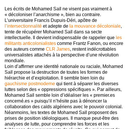
Les écrits de Mohamed Saïl ne visent pas vraiment à
« décoloniser l’anarchisme », bien au contraire.
L’universitaire Francis Dupuis-Déri, apôtre de
l’intersectionnalité
et adepte de
la mouvance décoloniale
,
tente de récupérer Mohamed Saïl dans sa secte
intellectuelle. Il devient indispensable de rappeler que
les
militants anticolonialistes
comme Frantz Fanon, ou encore
des auteurs comme
CLR James
, restent indécrottables
universalistes attachés à la perspective d’une révolution
mondiale.
Loin d’affirmer une identité nationale ou raciale, Mohamed
Saïl propose la destruction de toutes les formes de
hiérarchie et d’exploitation. Il semble bien loin du
gauchisme postmoderne
qui tient à séparer les diverses
luttes selon des « oppressions spécifiques ». Par ailleurs,
Mohamed Saïl semble loin d’idéaliser les «
premier.es
concerné.es
» puisqu’il n’hésite pas à dénoncer la
collaboration des caïds algériens avec le pouvoir colonial.
Néanmoins, les textes de Mohamed Saïl proposent des
prises de position idéologiques. Il manque peut-être des
analyses de lutte, pour comprendre les forces et les