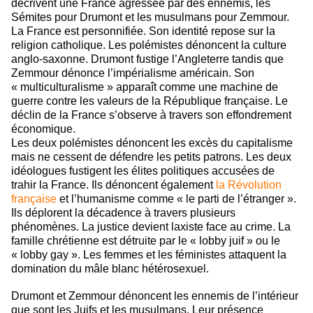
décrivent une France agressée par des ennemis, les
Sémites pour Drumont et les musulmans pour Zemmour.
La France est personnifiée. Son identité repose sur la
religion catholique. Les polémistes dénoncent la culture
anglo-saxonne. Drumont fustige l’Angleterre tandis que
Zemmour dénonce l’impérialisme américain. Son
« multiculturalisme » apparaît comme une machine de
guerre contre les valeurs de la République française. Le
déclin de la France s’observe à travers son effondrement
économique.
Les deux polémistes dénoncent les excès du capitalisme
mais ne cessent de défendre les petits patrons. Les deux
idéologues fustigent les élites politiques accusées de
trahir la France. Ils dénoncent également
la Révolution
française
et l’humanisme comme « le parti de l’étranger ».
Ils déplorent la décadence à travers plusieurs
phénomènes. La justice devient laxiste face au crime. La
famille chrétienne est détruite par le « lobby juif » ou le
« lobby gay ». Les femmes et les féministes attaquent la
domination du mâle blanc hétérosexuel.
Drumont et Zemmour dénoncent les ennemis de l’intérieur
que sont les Juifs et les musulmans. Leur présence