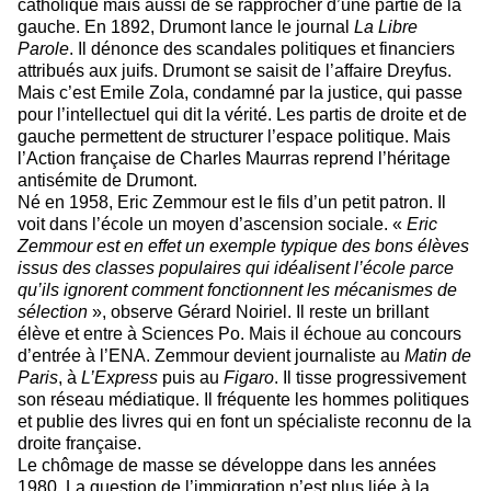
catholique mais aussi de se rapprocher d’une partie de la
gauche. En 1892, Drumont lance le journal
La Libre
Parole
. Il dénonce des scandales politiques et financiers
attribués aux juifs. Drumont se saisit de l’affaire Dreyfus.
Mais c’est Emile Zola, condamné par la justice, qui passe
pour l’intellectuel qui dit la vérité. Les partis de droite et de
gauche permettent de structurer l’espace politique. Mais
l’Action française de Charles Maurras reprend l’héritage
antisémite de Drumont.
Né en 1958, Eric Zemmour est le fils d’un petit patron. Il
voit dans l’école un moyen d’ascension sociale. «
Eric
Zemmour est en effet un exemple typique des bons élèves
issus des classes populaires qui idéalisent l’école parce
qu’ils ignorent comment fonctionnent les mécanismes de
sélection
», observe Gérard Noiriel. Il reste un brillant
élève et entre à Sciences Po. Mais il échoue au concours
d’entrée à l’ENA. Zemmour devient journaliste au
Matin de
Paris
, à
L’Express
puis au
Figaro
. Il tisse progressivement
son réseau médiatique. Il fréquente les hommes politiques
et publie des livres qui en font un spécialiste reconnu de la
droite française.
Le chômage de masse se développe dans les années
1980. La question de l’immigration n’est plus liée à la