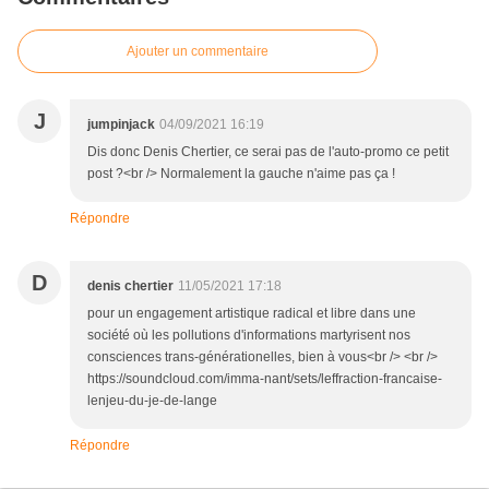
Ajouter un commentaire
J
jumpinjack
04/09/2021 16:19
Dis donc Denis Chertier, ce serai pas de l'auto-promo ce petit
post ?<br /> Normalement la gauche n'aime pas ça !
Répondre
D
denis chertier
11/05/2021 17:18
pour un engagement artistique radical et libre dans une
société où les pollutions d'informations martyrisent nos
consciences trans-générationelles, bien à vous<br /> <br />
https://soundcloud.com/imma-nant/sets/leffraction-francaise-
lenjeu-du-je-de-lange
Répondre