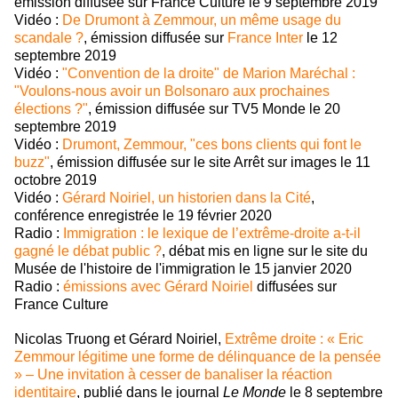
émission diffusée sur France Culture le 9 septembre 2019
Vidéo :
De Drumont à Zemmour, un même usage du
scandale ?
, émission diffusée sur
France Inter
le 12
septembre 2019
Vidéo :
"Convention de la droite" de Marion Maréchal :
"Voulons-nous avoir un Bolsonaro aux prochaines
élections ?"
, émission diffusée sur TV5 Monde le 20
septembre 2019
Vidéo :
Drumont, Zemmour, "ces bons clients qui font le
buzz"
, émission diffusée sur le site Arrêt sur images le 11
octobre 2019
Vidéo :
Gérard Noiriel, un historien dans la Cité
,
conférence enregistrée le 19 février 2020
Radio :
Immigration : le lexique de l’extrême-droite a-t-il
gagné le débat public ?
, débat mis en ligne sur le site du
Musée de l'histoire de l'immigration le 15 janvier 2020
Radio :
émissions avec Gérard Noiriel
diffusées sur
France Culture
Nicolas Truong et Gérard Noiriel,
Extrême droite : « Eric
Zemmour légitime une forme de délinquance de la pensée
» – Une invitation à cesser de banaliser la réaction
identitaire
, publié dans le journal
Le Monde
le 8 septembre