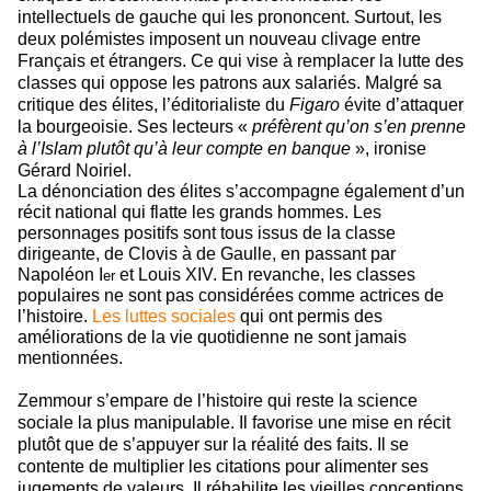
intellectuels de gauche qui les prononcent. Surtout, les
deux polémistes imposent un nouveau clivage entre
Français et étrangers. Ce qui vise à remplacer la lutte des
classes qui oppose les patrons aux salariés. Malgré sa
critique des élites, l’éditorialiste du
Figaro
évite d’attaquer
la bourgeoisie. Ses lecteurs «
préfèrent qu’on s’en prenne
à l’Islam plutôt qu’à leur compte en banque
», ironise
Gérard Noiriel.
La dénonciation des élites s’accompagne également d’un
récit national qui flatte les grands hommes. Les
personnages positifs sont tous issus de la classe
dirigeante, de Clovis à de Gaulle, en passant par
Napoléon I
et Louis XIV. En revanche, les classes
er
populaires ne sont pas considérées comme actrices de
l’histoire.
Les luttes sociales
qui ont permis des
améliorations de la vie quotidienne ne sont jamais
mentionnées.
Zemmour s’empare de l’histoire qui reste la science
sociale la plus manipulable. Il favorise une mise en récit
plutôt que de s’appuyer sur la réalité des faits. Il se
contente de multiplier les citations pour alimenter ses
jugements de valeurs. Il réhabilite les vieilles conceptions