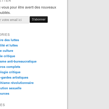
ETTER
-vous pour être averti des nouveaux
publiés.
ORIES
ire des luttes
ité et luttes
e culture
e critique
sme anti-bureaucratique
ros complets
logie critique
-gardes artistiques
hisme révolutionnaire
ution sexuelle
ources
VES