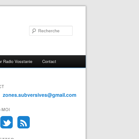
r Radio Vosstanie
Contact
CT
zones.subversives@gmail.com
-MOI