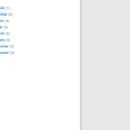
oût
(1)
illet
(5)
in
(4)
ai
(3)
ril
(5)
ars
(4)
vrier
(3)
nvier
(5)