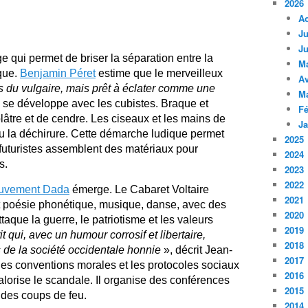
2026
A
Ju
Ju
ge qui permet de briser la séparation entre la
M
que.
Benjamin Péret
estime que le merveilleux
Av
ds du vulgaire, mais prêt à éclater comme une
M
 se développe avec les cubistes. Braque et
Fé
lâtre et de cendre. Les ciseaux et les mains de
Ja
ou la déchirure. Cette démarche ludique permet
2025
 futuristes assemblent des matériaux pour
2024
s.
2023
2022
ouvement Dada
émerge. Le Cabaret Voltaire
2021
t poésie phonétique, musique, danse, avec des
2020
que la guerre, le patriotisme et les valeurs
2019
it qui, avec un humour corrosif et libertaire,
2018
 de la société occidentale honnie
», décrit Jean-
2017
 les conventions morales et les protocoles sociaux
2016
lorise le scandale. Il organise des conférences
2015
e des coups de feu.
2014