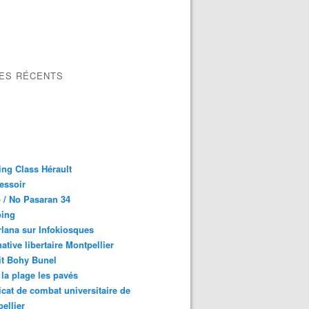
LES RÉCENTS
ng Class Hérault
essoir
 / No Pasaran 34
oing
lana sur Infokiosques
native libertaire Montpellier
it Bohy Bunel
la plage les pavés
cat de combat universitaire de
ellier