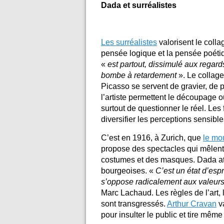
Dada et surréalistes
Les surréalistes
valorisent le colla
pensée logique et la pensée poéti
«
est partout, dissimulé aux regar
bombe à retardement
».
Le collage
Picasso se servent de gravier, de p
l’artiste permettent le découpage 
surtout de questionner le réel. Les
diversifier les perceptions sensible
C’est en 1916, à Zurich, que
le m
propose des spectacles qui mêlen
costumes et des masques. Dada atta
bourgeoises. «
C’est un état d’espr
s’oppose radicalement aux valeurs
Marc Lachaud. Les règles de l’art,
sont transgressés.
Arthur Cravan
va
pour insulter le public et tire mêm