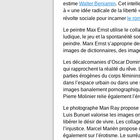
estime
Walter Benjamin
. Cet intel
à « une idée radicale de la liberté 
révolte sociale pour incarner
le ro
Le peintre Max Ernst utilise le coll
ludique, le jeu et la spontanéité so
peindre. Marx Ernst s’approprie d
images de dictionnaires, des imag
Les décalcomanies d’Oscar Doming
qui rapprochent la réalité du rêve
parties érogènes du corps féminins
dans l’espace urbain ou dans une st
images banalement pornographique
Pierre Molinier relie également l’ér
Le photographe Man Ray propose de
Luis Bunuel valorise les images on
libérer le désir de vivre. Les coll
l’injustice. Marcel Mariën propose 
également sur l’érotisme. Le surré