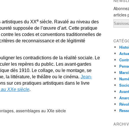
NEWSL
Abonnez
articles 
e
Email
s artistiques du XX
siècle. Ravalé au niveau des
 pureté supposée de l’œuvre d’art. Cette pratique
é contre les codes et conventions traditionnelles de
CATÉG
 critères de reconnaissance et de légitimité
Histo
Actual
gner les contradictions de la réalité sociale. Le
Contr
uler les repères du public. Les avant-gardes
Pensé
atique dès 1910. Le collage, ou le montage, se
Marxi
 la littérature, le théâtre ou le cinéma.
Jean-
Numé
ns sur ces pratiques artistiques dans le livre
Socio
 au XXe siècle
.
Avant
Anarc
Révol
Ress
ARCHI