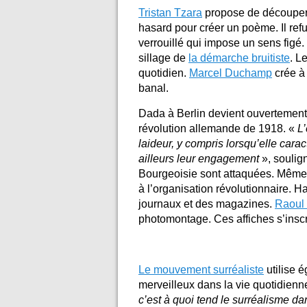
Tristan Tzara
propose de découper 
hasard pour créer un poème. Il refu
verrouillé qui impose un sens figé. 
sillage de
la démarche bruitiste
. L
quotidien.
Marcel Duchamp
crée à 
banal.
Dada à Berlin devient ouvertement 
révolution allemande de 1918. «
L’
laideur, y compris lorsqu’elle car
ailleurs leur engagement
», soulig
Bourgeoisie sont attaquées. Même s
à l’organisation révolutionnaire.
journaux et des magazines.
Raoul
photomontage. Ces affiches s’inscr
Le mouvement surréaliste
utilise é
merveilleux dans la vie quotidienn
c’est à quoi tend le surréalisme da