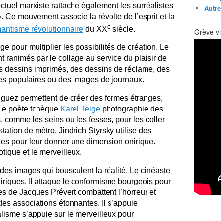
lectuel marxiste rattache également les surréalistes
Autre
». Ce mouvement associe la révolte de l’esprit et la
e
mantisme révolutionnaire
du XX
siècle.
Grève vi
age pour multiplier les possibilités de création. Le
nt ranimés par le collage au service du plaisir de
es dessins imprimés, des dessins de réclame, des
es populaires ou des images de journaux.
uez permettent de créer des formes étranges,
. Le poète tchèque
Karel Teige
photographie des
, comme les seins ou les fesses, pour les coller
ation de métro. Jindrich Styrsky utilise des
s pour leur donner une dimension onirique.
otique et le merveilleux.
s images qui bousculent la réalité. Le cinéaste
iriques. Il attaque le conformisme bourgeois pour
ages de Jacques Prévert combattent l’horreur et
des associations étonnantes. Il s’appuie
alisme s’appuie sur le merveilleux pour