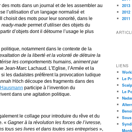
2013
des mots dans un journal et de les assembler au
2012
se l’utilisation d’un langage normalisé et
2011
Il choisit des mots pour leur sonorité, dans le
e
ready-made
permet d’utiliser des objets du
partir d’objets dont il détourne l’usage le plus
ARTIC
politique, notamment dans le contexte de la
exaltation de la liberté et la volonté de détruire la
actérise les comportements humains, animent par
LIENS
ne Jean-Marc Lachaud. L’Eglise, l’Armée et la
Worki
i les dadaïstes préfèrent la provocation ludique
Le Pr
 Hannah Höch découpe des fragments dans des
Scalp
 Hausmann
participe à l’invention du
Le P
ivent dans une agitation politique.
Nadar
Alter
Beno
galement le collage pour introduire du rêve et du
Sous 
e. «
Gagner à la révolution les forces de l’ivresse,
Syndi
ns tous ses livres et dans toutes ses entreprises
»,
Montp