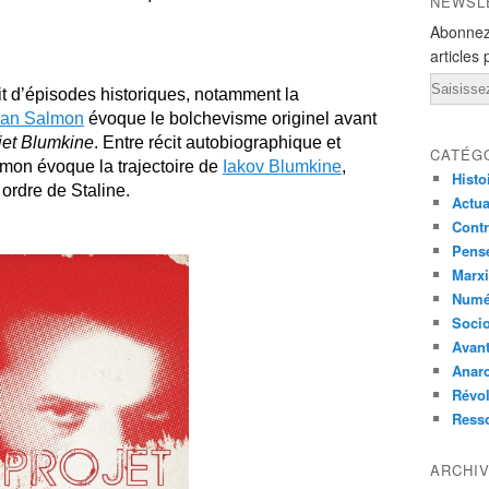
NEWSL
Abonnez
articles 
Email
it d’épisodes historiques, notamment la
tian Salmon
évoque le bolchevisme originel avant
jet Blumkine
. Entre récit autobiographique et
CATÉG
lmon évoque la trajectoire de
Iakov Blumkine
,
Histo
ordre de Staline.
Actual
Contr
Pensé
Marxi
Numé
Socio
Avant
Anarc
Révol
Ress
ARCHI