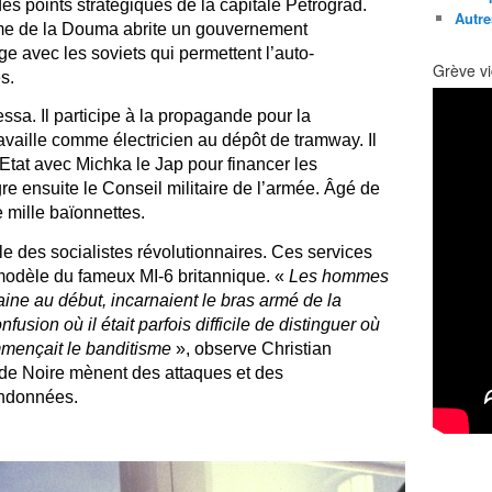
es points stratégiques de la capitale Petrograd.
Autre
sme de la Douma abrite un gouvernement
e avec les soviets qui permettent l’auto-
Grève vi
s.
ssa. Il participe à la propagande pour la
travaille comme électricien au dépôt de tramway. Il
Etat avec Michka le Jap pour financer les
ègre ensuite le Conseil militaire de l’armée.
Âgé
de
 mille baïonnettes.
le des socialistes révolutionnaires. Ces services
modèle du fameux MI-6 britannique. «
Les hommes
aine au début, incarnaient le bras armé de la
sion où il était parfois difficile de distinguer où
ommençait le banditisme
», observe Christian
de Noire mènent des attaques et des
andonnées.