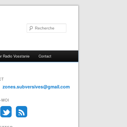
r Radio Vosstanie
Contact
CT
zones.subversives@gmail.com
-MOI