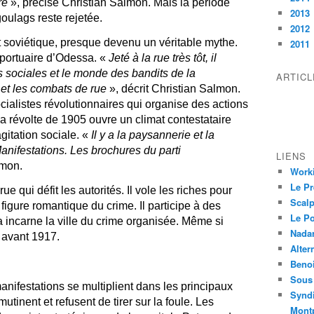
re
», précise Christian Salmon. Mais la période
2013
goulags reste rejetée.
2012
 soviétique, presque devenu un véritable mythe.
2011
e portuaire d’Odessa. «
Jeté à la rue très tôt, il
 sociales et le monde des bandits de la
ARTIC
 et les combats de rue
», décrit Christian Salmon.
ocialistes révolutionnaires qui organise des actions
 La révolte de 1905 ouvre un climat contestataire
gitation sociale. «
Il y a la paysannerie et la
anifestations. Les brochures du parti
LIENS
lmon.
Worki
Le Pr
e qui défit les autorités. Il vole les riches pour
Scalp
figure romantique du crime. Il participe à des
Le P
 incarne la ville du crime organisée. Même si
Nadar
 avant 1917.
Alter
Beno
Sous 
manifestations se multiplient dans les principaux
Syndi
utinent et refusent de tirer sur la foule. Les
Montp