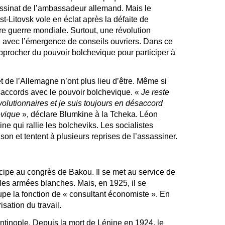
sassinat de l’ambassadeur allemand. Mais le
st-Litovsk vole en éclat après la défaite de
e guerre mondiale. Surtout, une révolution
, avec l’émergence de conseils ouvriers. Dans ce
approcher du pouvoir bolchevique pour participer à
 de l’Allemagne n’ont plus lieu d’être. Même si
accords avec le pouvoir bolchevique. «
Je reste
volutionnaires et je suis toujours en désaccord
evique
», déclare Blumkine à la Tcheka.
Léon
ne qui rallie les bolcheviks. Les socialistes
son et tentent à plusieurs reprises de l’assassiner.
cipe au congrès de Bakou. Il se met au service de
e les armées blanches. Mais, en 1925, il se
ccupe la fonction de « consultant économiste ». En
risation du travail.
antinople. Depuis la mort de Lénine en 1924, le