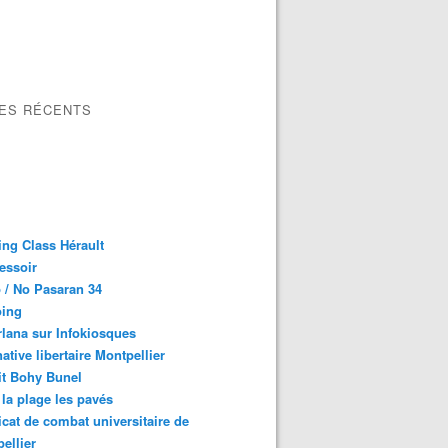
LES RÉCENTS
ng Class Hérault
essoir
 / No Pasaran 34
oing
lana sur Infokiosques
native libertaire Montpellier
it Bohy Bunel
la plage les pavés
cat de combat universitaire de
ellier