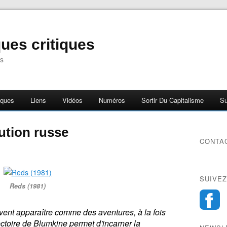
ues critiques
s
iques
Liens
Vidéos
Numéros
Sortir Du Capitalisme
Su
ution russe
CONTA
SUIVEZ
Reds (1981)
vent apparaître comme des aventures, à la fois
jectoire de Blumkine permet d'incarner la