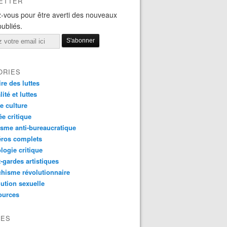
ETTER
-vous pour être averti des nouveaux
publiés.
ORIES
ire des luttes
ité et luttes
e culture
e critique
sme anti-bureaucratique
ros complets
logie critique
-gardes artistiques
hisme révolutionnaire
ution sexuelle
ources
VES