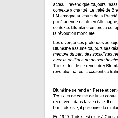
actes. Il revendique toujours l’as
contexte a changé. Le traité de Bre
l’Allemagne au cours de la Premièr
prolétarienne éclate en Allemagne
contexte, Blumkine est prêt à se r
la révolution mondiale.
Les divergences profondes au sujet
Blumkine assume toujours ses dés
membre du parti des socialistes ré
avec la politique du pouvoir bolch
Trotski décide de rencontrer Blumki
révolutionnaires l’accusent de trahi
Blumkine se rend en Perse et parti
Trotski et ne cesse de lutter contr
reconvertit dans la vie civile. Il o
bon trotskiste, il préconise la milita
En 1929, Trotski est exilé à Const