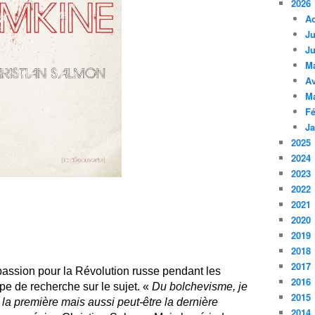
2026
A
Ju
Ju
M
Av
M
Fé
Ja
2025
2024
2023
2022
2021
2020
2019
2018
2017
assion pour la Révolution russe pendant les
2016
pe de recherche sur le sujet. «
Du bolchevisme, je
2015
 la première mais aussi peut-être la dernière
2014