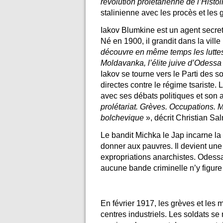
révolution prolétarienne de l’Histoi
stalinienne avec les procès et les 
Iakov Blumkine est un agent secret
Né en 1900, il grandit dans la vill
découvre en même temps les luttes
Moldavanka, l’élite juive d’Odessa
Iakov se tourne vers le Parti des s
directes contre le régime tsariste.
avec ses débats politiques et son a
prolétariat. Grèves. Occupations. M
bolchevique
», décrit Christian Sa
Le bandit Michka le Jap incarne la ru
donner aux pauvres. Il devient une 
expropriations anarchistes. Odessa
aucune bande criminelle n’y figure
En février 1917, les grèves et les 
centres industriels. Les soldats se m