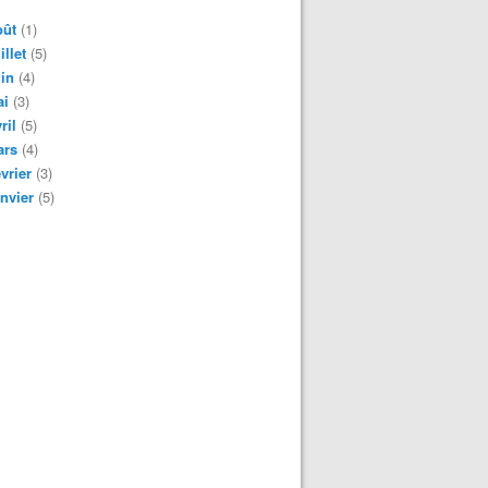
oût
(1)
illet
(5)
in
(4)
ai
(3)
ril
(5)
ars
(4)
vrier
(3)
nvier
(5)