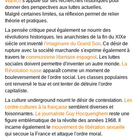
Wanich
s'appuie sur ses recherches historiques pour
donner des perspectives aux luttes actuelles.
Malgré certaines limites, sa réflexion permet de relier
théorie et pratiques.
La pensée critique peut également se nourrir des
révolutions historiques. les anarchistes de la fin du XIXe
siècle ont inventé
l'imaginaire du Grand Soir
. Ce désir de
rupture avec la société marchande s'exprime également à
travers le
communisme libertaire espagnol
. Les luttes
sociales doivent permettre d'inventer un autre monde.
La
Révolution russe
apparaît comme un moment de
bouleversement de l'ordre social. Les classes populaires
ont renversé le tsar et ont tenter de détruire l'ordre
capitaliste.
La culture underground nourrit le désir de contestation.
Les
contre-cultures à la française
semblent diverses et
foisonnantes.
Le journaliste Guy Hocquenghem
reste une
figure emblématique de la révolte des années 1968. Il
incarne également le
mouvement de libération sexuelle
qui secoue la France et attaque l'ordre moral.