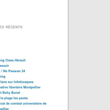
LES RÉCENTS
ng Class Hérault
essoir
 / No Pasaran 34
oing
lana sur Infokiosques
native libertaire Montpellier
it Bohy Bunel
la plage les pavés
cat de combat universitaire de
ellier