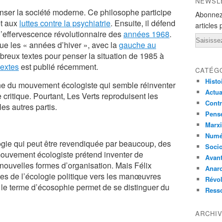
NEWSL
nser la société moderne. Ce philosophe participe
Abonnez
et aux
luttes contre la psychiatrie
. Ensuite, il défend
articles 
l’effervescence révolutionnaire des
années 1968
.
Email
que les « années d’hiver », avec la
gauche au
mbreux textes pour penser la situation de 1985 à
textes
est publié récemment.
CATÉG
Histo
che du mouvement écologiste qui semble réinventer
Actual
 critique. Pourtant, Les Verts reproduisent les
Contr
es autres partis.
Pensé
Marxi
Numé
ogie qui peut être revendiquée par beaucoup, des
Socio
mouvement écologiste prétend inventer de
Avant
 nouvelles formes d’organisation. Mais Félix
Anarc
ives de l’écologie politique vers les manœuvres
Révol
, le terme d’écosophie permet de se distinguer du
Ress
ARCHI