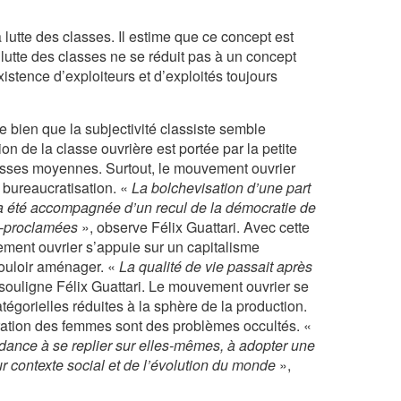
lutte des classes. Il estime que ce concept est
lutte des classes ne se réduit pas à un concept
istence d’exploiteurs et d’exploités toujours
e bien que la subjectivité classiste semble
ion de la classe ouvrière est portée par la petite
classes moyennes. Surtout, le mouvement ouvrier
 bureaucratisation. «
La bolchevisation d’une part
a été accompagnée d’un recul de la démocratie de
to-proclamées
», observe Félix Guattari. Avec cette
ment ouvrier s’appuie sur un capitalisme
vouloir aménager. «
La qualité de vie passait après
souligne Félix Guattari. Le mouvement ouvrier se
atégorielles réduites à la sphère de la production.
bération des femmes sont des problèmes occultés. «
endance à se replier sur elles-mêmes, à adopter une
r contexte social et de l’évolution du monde
»,