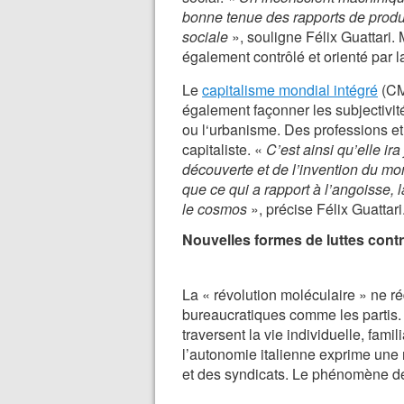
bonne tenue des rapports de product
sociale
», souligne Félix Guattari.
également contrôlé et orienté par la
Le
capitalisme mondial intégré
(CMI
également façonner les subjectivité
ou l‘urbanisme. Des professions et
capitaliste. «
C’est ainsi qu’elle ira
découverte et de l’invention du mon
que ce qui a rapport à l’angoisse, l
le cosmos
», précise Félix Guattari
Nouvelles formes de luttes cont
La « révolution moléculaire » ne ré
bureaucratiques comme les partis. 
traversent la vie individuelle, fami
l’autonomie italienne exprime une 
et des syndicats. Le phénomène de