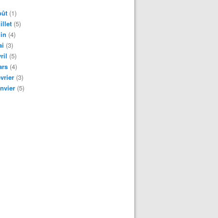
oût
(1)
illet
(5)
in
(4)
ai
(3)
ril
(5)
ars
(4)
vrier
(3)
nvier
(5)