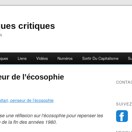
ues critiques
s
iques
Liens
Vidéos
Numéros
Sortir Du Capitalisme
Su
eur de l’écosophie
CONTA
SUIVEZ
se une réflexion sur l'écosophie pour repenser les
e de la fin des années 1980.