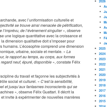
2026
A
Ju
Ju
marchande, avec l’uniformisation culturelle et
M
jectivité se trouve ainsi menacée de pétrification,
Av
de l’imprévu, de l’évènement singulier
», observe
M
se une logique quantitative avec la croissance et
Fé
, la dimension qualitative doit s’imposer pour
Ja
désirs humains. L’écosophie comprend une dimension
2025
omique, urbaine, sociale et mentale. «
La
2024
our, le rapport au temps, au corps, aux formes
2023
 regard neuf, épuré, disponible
», constate Félix
2022
2021
2020
cipline du travail et façonne les subjectivités à
2019
trôle social et culturel. «
C’est la sensibilité,
2018
ionnel et jusqu’aux fantasmes inconscients qui se
2017
machines
», observe Félix Guattari. Il décrit la
2016
 et invite à expérimenter de nouvelles manières
2015
2014