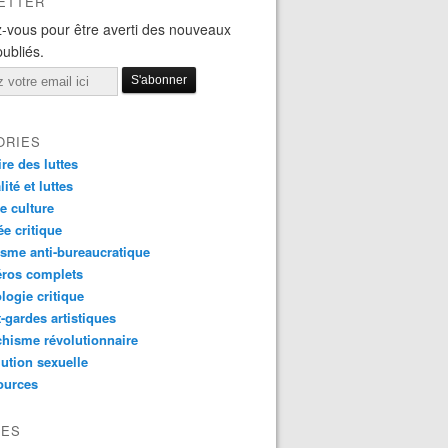
ETTER
-vous pour être averti des nouveaux
publiés.
ORIES
ire des luttes
ité et luttes
e culture
e critique
sme anti-bureaucratique
ros complets
logie critique
-gardes artistiques
hisme révolutionnaire
ution sexuelle
ources
VES