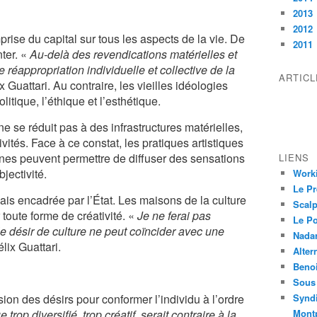
2013
2012
rise du capital sur tous les aspects de la vie. De
2011
ter. «
Au-delà des revendications matérielles et
 réappropriation individuelle et collective de la
ARTIC
x Guattari. Au contraire, les vieilles idéologies
itique, l’éthique et l’esthétique.
e se réduit pas à des infrastructures matérielles,
ités. Face à ce constat, les pratiques artistiques
aines peuvent permettre de diffuser des sensations
LIENS
jectivité.
Worki
Le Pr
ais encadrée par l’État. Les maisons de la culture
Scalp
r toute forme de créativité. «
Je ne ferai pas
Le P
e désir de culture ne peut coïncider avec une
Nadar
lix Guattari.
Alter
Beno
Sous 
on des désirs pour conformer l’individu à l’ordre
Syndi
rop diversifié, trop créatif, serait contraire à la
Montp