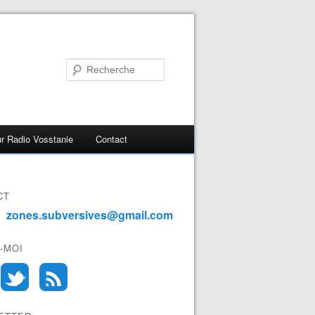
r Radio Vosstanie
Contact
CT
zones.subversives@gmail.com
-MOI