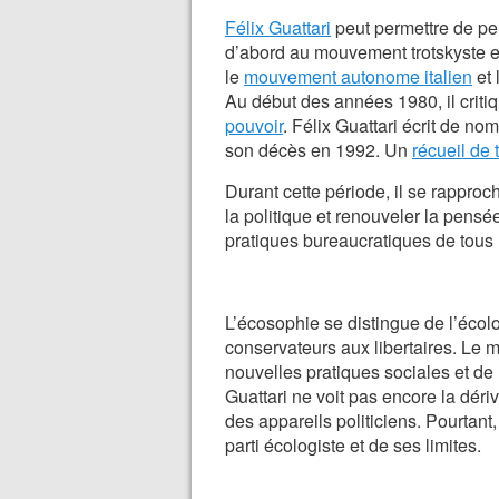
Félix Guattari
peut permettre de pe
d’abord au mouvement trotskyste 
le
mouvement autonome italien
et 
Au début des années 1980, il criti
pouvoir
. Félix Guattari écrit de no
son décès en 1992. Un
récueil de 
Durant cette période, il se rappro
la politique et renouveler la pensée
pratiques bureaucratiques de tous l
L’écosophie se distingue de l’écol
conservateurs aux libertaires. Le 
nouvelles pratiques sociales et de
Guattari ne voit pas encore la dér
des appareils politiciens. Pourtant
parti écologiste et de ses limites.