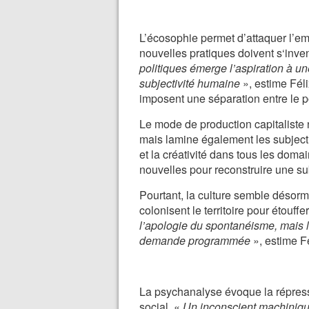
L’écosophie permet d’attaquer l’emp
nouvelles pratiques doivent s‘inven
politiques émerge l’aspiration à une
subjectivité humaine
», estime Féli
imposent une séparation entre le pol
Le mode de production capitaliste n
mais lamine également les subjectiv
et la créativité dans tous les dom
nouvelles pour reconstruire une sub
Pourtant, la culture semble désorm
colonisent le territoire pour étouffe
l’apologie du spontanéisme, mais l
demande programmée
», estime Fé
La psychanalyse évoque la répressi
social. «
Un inconscient machinique t