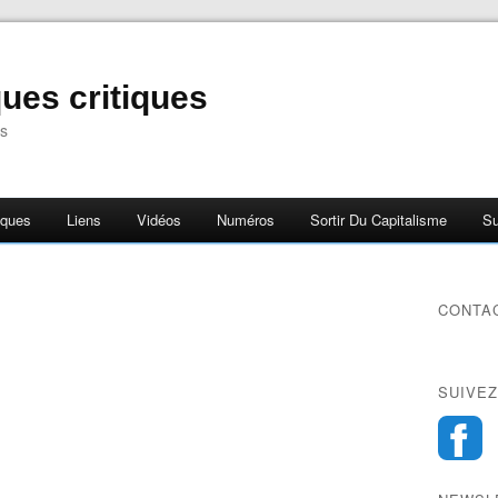
ues critiques
s
iques
Liens
Vidéos
Numéros
Sortir Du Capitalisme
Su
CONTA
SUIVEZ