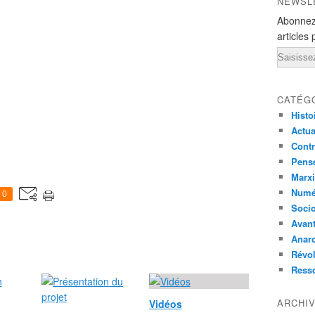
NEWSL
Abonnez
articles 
Email
CATÉG
Histo
Actual
Contr
Pensé
Marxi
Numé
0
Socio
Avant
Anarc
Révol
Ress
ARCHI
Vidéos