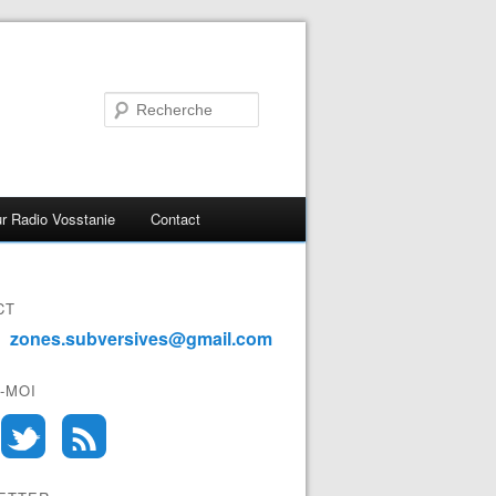
r Radio Vosstanie
Contact
CT
zones.subversives@gmail.com
-MOI