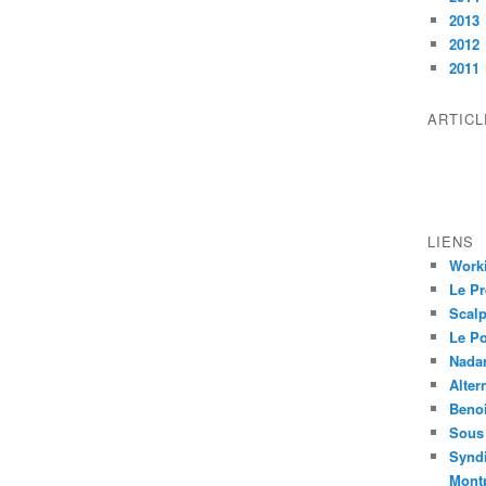
2013
2012
2011
ARTIC
LIENS
Worki
Le Pr
Scalp
Le P
Nadar
Alter
Beno
Sous 
Syndi
Montp