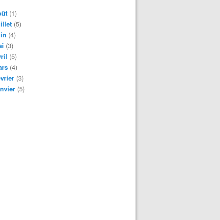
oût
(1)
illet
(5)
in
(4)
ai
(3)
ril
(5)
ars
(4)
vrier
(3)
nvier
(5)