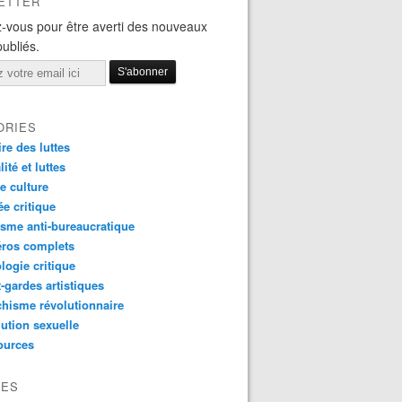
ETTER
-vous pour être averti des nouveaux
publiés.
ORIES
ire des luttes
ité et luttes
e culture
e critique
sme anti-bureaucratique
ros complets
logie critique
-gardes artistiques
hisme révolutionnaire
ution sexuelle
ources
VES