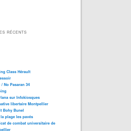
LES RÉCENTS
ng Class Hérault
essoir
 / No Pasaran 34
oing
lana sur Infokiosques
native libertaire Montpellier
it Bohy Bunel
la plage les pavés
cat de combat universitaire de
ellier